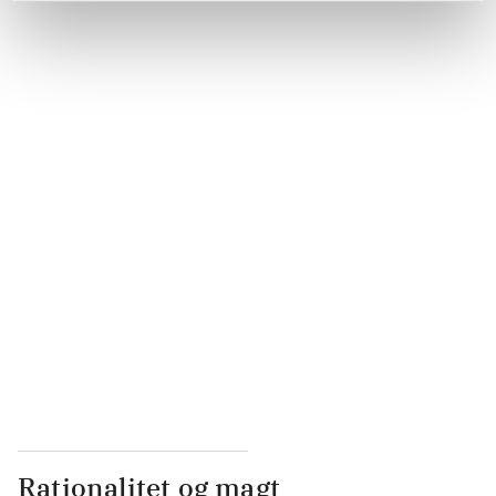
...
...
...
...
...
Rationalitet og magt