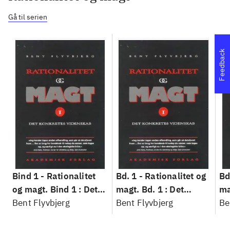
Gå til serien
Feedback
Bind 1 -
Rationalitet
Bd. 1 -
Rationalitet og
Bd
og magt. Bind 1 : Det
magt. Bd. 1 : Det
ma
konkretes videnskab
Bent Flyvbjerg
konkretes videnskab
Bent Flyvbjerg
ko
Be