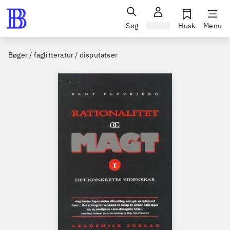
Søg
Log ind
Husk
Menu
Bøger / faglitteratur / disputatser