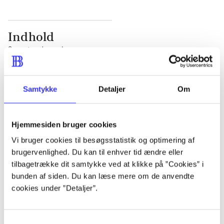
Indhold
Seneste udgave, bog
1 : Det konkretes videnskab ; 2 : Et case-baseret
studie af planlægning, politik og modernitet
Samtykke
Detaljer
Om
Hjemmesiden bruger cookies
Vi bruger cookies til besøgsstatistik og optimering af
Tidsskrift
brugervenlighed. Du kan til enhver tid ændre eller
Artiklen er en del af
tilbagetrække dit samtykke ved at klikke på ”Cookies” i
bunden af siden. Du kan læse mere om de anvendte
cookies under ”Detaljer”.
lorem ipsum dolor sit amet ...
Tidsskrift
Artiklerne i
handler ofte om
Samtykkevalg