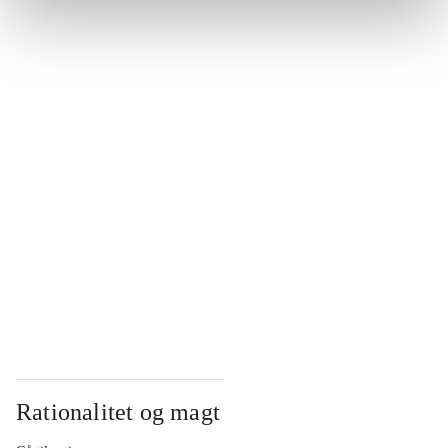
...
...
...
...
...
Rationalitet og magt