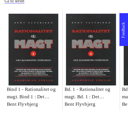
Gå til serien
Feedback
Bind 1 -
Rationalitet og
Bd. 1 -
Rationalitet og
Bd
magt. Bind 1 : Det
magt. Bd. 1 : Det
ma
konkretes videnskab
Bent Flyvbjerg
konkretes videnskab
Bent Flyvbjerg
ko
Be