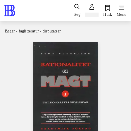
Søg
Log ind
Husk
Menu
Bøger / faglitteratur / disputatser