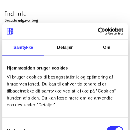
Indhold
Seneste udgave, bog
1 : Det konkretes videnskab ; 2 : Et case-baseret studie
af planlægning, politik og modernitet
Samtykke
Detaljer
Om
Hjemmesiden bruger cookies
Tidsskrift
Vi bruger cookies til besøgsstatistik og optimering af
brugervenlighed. Du kan til enhver tid ændre eller
Artiklen er en del af
tilbagetrække dit samtykke ved at klikke på ”Cookies” i
bunden af siden. Du kan læse mere om de anvendte
lorem ipsum dolor sit amet ...
cookies under ”Detaljer”.
Tidsskrift
Artiklerne i
handler ofte om
Samtykkevalg