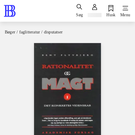
Søg
Log ind
Husk
Menu
Bøger / faglitteratur / disputatser