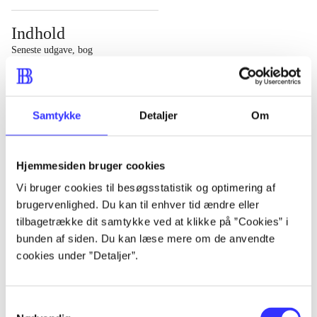
Indhold
Seneste udgave, bog
1 : Det konkretes videnskab ; 2 : Et case-baseret studie
af planlægning, politik og modernitet
Samtykke
Detaljer
Om
Hjemmesiden bruger cookies
Tidsskrift
Vi bruger cookies til besøgsstatistik og optimering af
brugervenlighed. Du kan til enhver tid ændre eller
Artiklen er en del af
tilbagetrække dit samtykke ved at klikke på ”Cookies” i
bunden af siden. Du kan læse mere om de anvendte
lorem ipsum dolor sit amet ...
cookies under ”Detaljer”.
Tidsskrift
Artiklerne i
handler ofte om
Samtykkevalg