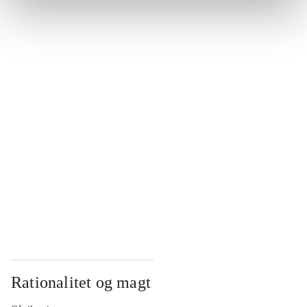
...
...
...
...
...
Rationalitet og magt