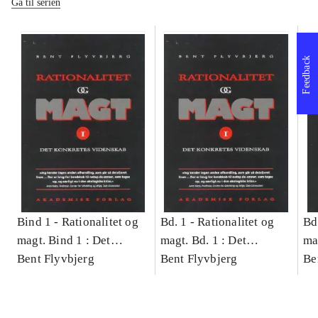
Gå til serien
Feedback
Bind 1 -
Rationalitet og
Bd. 1 -
Rationalitet og
Bd
magt. Bind 1 : Det
magt. Bd. 1 : Det
ma
konkretes videnskab
Bent Flyvbjerg
konkretes videnskab
Bent Flyvbjerg
ko
Be