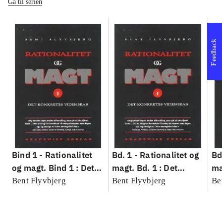
Gå til serien
Feedback
Bind 1 -
Rationalitet
Bd. 1 -
Rationalitet og
Bd
og magt. Bind 1 : Det
magt. Bd. 1 : Det
ma
konkretes videnskab
konkretes videnskab
ko
Bent Flyvbjerg
Bent Flyvbjerg
Be