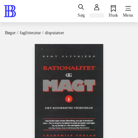
Søg
Log ind
Husk
Menu
Bøger / faglitteratur / disputatser