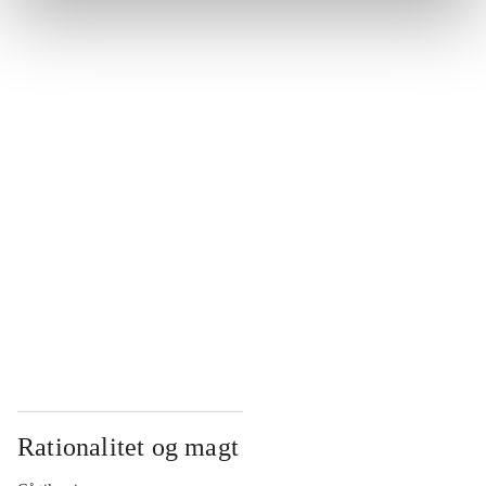
...
...
...
...
...
Rationalitet og magt