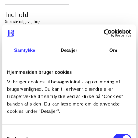
Indhold
Seneste udgave, bog
1 : Det konkretes videnskab ; 2 : Et case-baseret studie
af planlægning, politik og modernitet
Samtykke
Detaljer
Om
Hjemmesiden bruger cookies
Tidsskrift
Vi bruger cookies til besøgsstatistik og optimering af
brugervenlighed. Du kan til enhver tid ændre eller
Artiklen er en del af
tilbagetrække dit samtykke ved at klikke på ”Cookies” i
bunden af siden. Du kan læse mere om de anvendte
lorem ipsum dolor sit amet ...
cookies under ”Detaljer”.
Tidsskrift
Artiklerne i
handler ofte om
Samtykkevalg