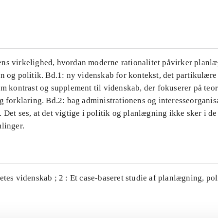
...
ns virkelighed, hvordan moderne rationalitet påvirker planl
n og politik. Bd.1: ny videnskab for kontekst, det partikulære
om kontrast og supplement til videnskab, der fokuserer på teor
g forklaring. Bd.2: bag administrationens og interesseorganis
 Det ses, at det vigtige i politik og planlægning ikke sker i d
linger.
etes videnskab ; 2 : Et case-baseret studie af planlægning, po