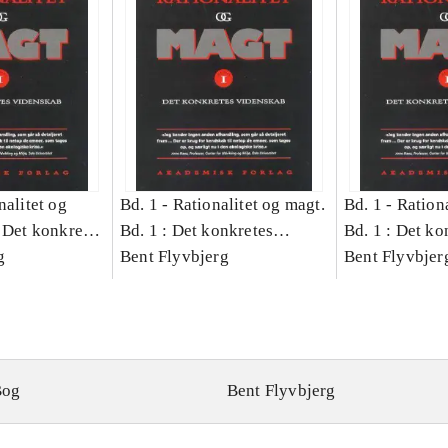
nalitet og
Bd. 1 -
Rationalitet og magt.
Bd. 1 -
Rationa
 Det konkretes
Bd. 1 : Det konkretes
Bd. 1 : Det ko
g
videnskab
Bent Flyvbjerg
videnskab
Bent Flyvbjer
Bog
Bent Flyvbjerg