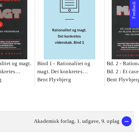
Feedback
litet og magt.
Bind 1 -
Rationalitet og
Bd. 2 -
Rationa
nkretes
magt. Det konkretes
Bd. 2 : Et cas
g
videnskab. Bind 1
Bent Flyvbjerg
studie af plan
Bent Flyvbjer
politik og mod
Akademisk forlag, 1. udgave, 9. oplag