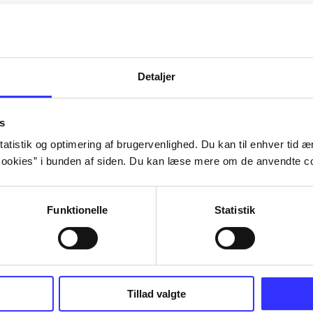
Artiklerne i
handler ofte om
lorem ipsum dolor sit amet ...
Tidsskrift
Detaljer
s
atistik og optimering af brugervenlighed. Du kan til enhver tid æn
ookies” i bunden af siden. Du kan læse mere om de anvendte co
Funktionelle
Statistik
Tillad valgte