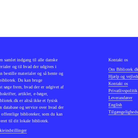
en samlet indgang til alle danske
Kontakt os
erialer og til hvad der udgives i
Om Bibliotek.d
 bestille materialer og så hente og
Hjælp og vejled
 bibliotek. Du kan bruge
Kontakt os
 at søge frem, hvad der er udgivet af
Privatlivspolitik
sskrifter, artikler, e-bøger,
Leverandører
bliotek.dk er altså ikke et fysisk
English
n database og service over hvad der
Tilgængeligheds
 offentlige biblioteker, som du kan
eret til dit lokale bibliotek.
ieindstillinger