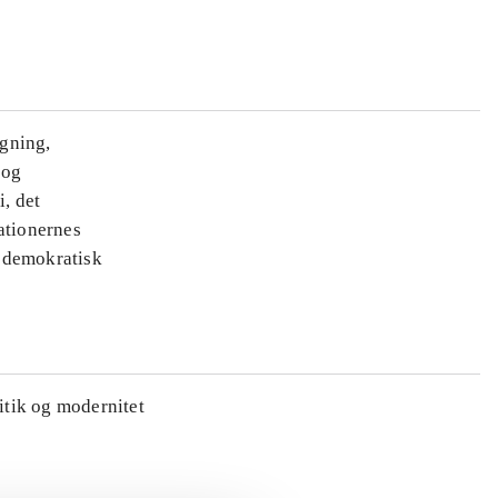
ægning,
 og
i, det
ationernes
e demokratisk
litik og modernitet