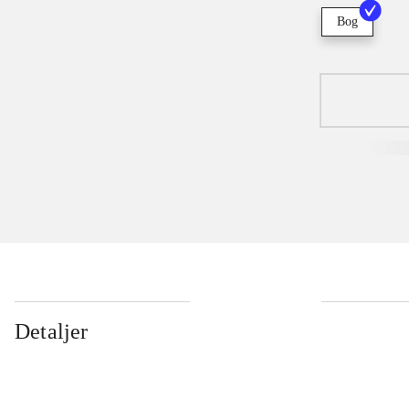
Bog
Detaljer
...
...
...