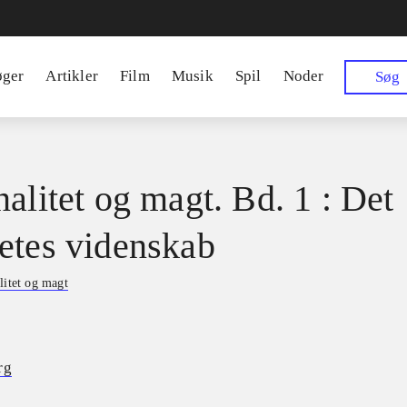
øger
Artikler
Film
Musik
Spil
Noder
Søg
nalitet og magt. Bd. 1 : Det
etes videnskab
litet og magt
rg