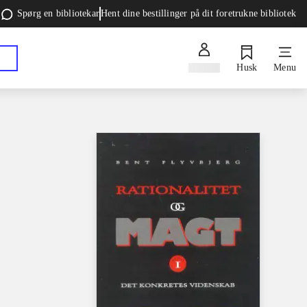
Spørg en bibliotekar
Hent dine bestillinger på dit foretrukne bibliotek
Log ind
Husk
Menu