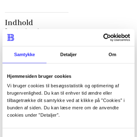
Indhold
Seneste udgave, bog
1 : Det konkretes videnskab ; 2 : Et case-baseret
studie af planlægning, politik og modernitet
Samtykke
Detaljer
Om
Hjemmesiden bruger cookies
Vi bruger cookies til besøgsstatistik og optimering af
Tidsskrift
brugervenlighed. Du kan til enhver tid ændre eller
Artiklen er en del af
tilbagetrække dit samtykke ved at klikke på ”Cookies” i
bunden af siden. Du kan læse mere om de anvendte
cookies under ”Detaljer”.
lorem ipsum dolor sit amet ...
Tidsskrift
Artiklerne i
handler ofte om
Samtykkevalg