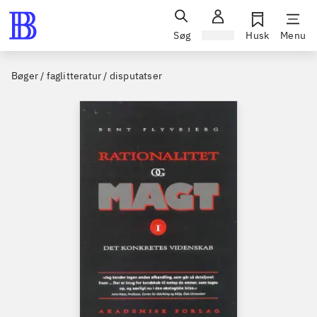
Søg
Log ind
Husk
Menu
Bøger / faglitteratur / disputatser