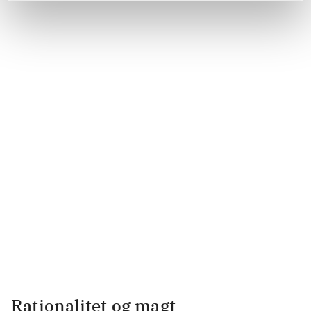
...
...
...
...
...
Rationalitet og magt