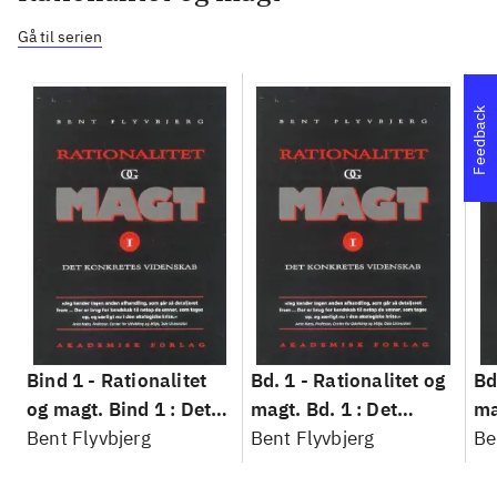
Gå til serien
Feedback
Bind 1 -
Rationalitet
Bd. 1 -
Rationalitet og
Bd
og magt. Bind 1 : Det
magt. Bd. 1 : Det
ma
konkretes videnskab
Bent Flyvbjerg
konkretes videnskab
Bent Flyvbjerg
ko
Be