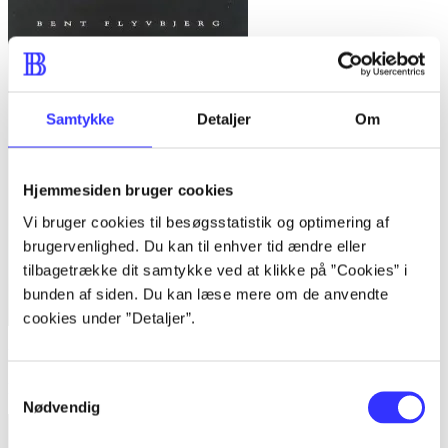
Samtykke
Detaljer
Om
Hjemmesiden bruger cookies
Vi bruger cookies til besøgsstatistik og optimering af
brugervenlighed. Du kan til enhver tid ændre eller
tilbagetrække dit samtykke ved at klikke på ”Cookies” i
bunden af siden. Du kan læse mere om de anvendte
cookies under ”Detaljer”.
Bind 1 -
Rationalitet og magt. Bind 1 : Det konkretes videnskab
Samtykkevalg
Bent Flyvbjerg
Nødvendig