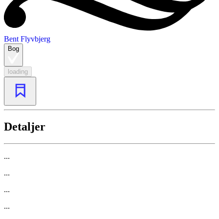
Bent Flyvbjerg
Bog
loading
Detaljer
...
...
...
...