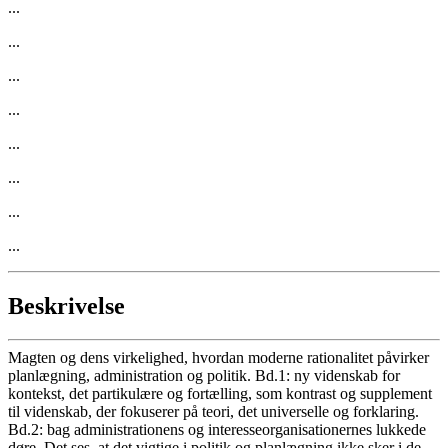
...
...
...
...
...
...
...
...
Beskrivelse
Magten og dens virkelighed, hvordan moderne rationalitet påvirker
planlægning, administration og politik. Bd.1: ny videnskab for
kontekst, det partikulære og fortælling, som kontrast og supplement
til videnskab, der fokuserer på teori, det universelle og forklaring.
Bd.2: bag administrationens og interesseorganisationernes lukkede
døre. Det ses, at det vigtige i politik og planlægning ikke sker i de