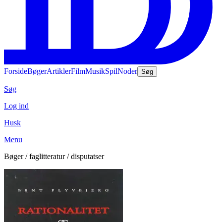
Forside
Bøger
Artikler
Film
Musik
Spil
Noder
Søg
Søg
Log ind
Husk
Menu
Bøger / faglitteratur / disputatser