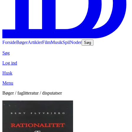
Forside
Bøger
Artikler
Film
Musik
Spil
Noder
Søg
Søg
Log ind
Husk
Menu
Bøger / faglitteratur / disputatser