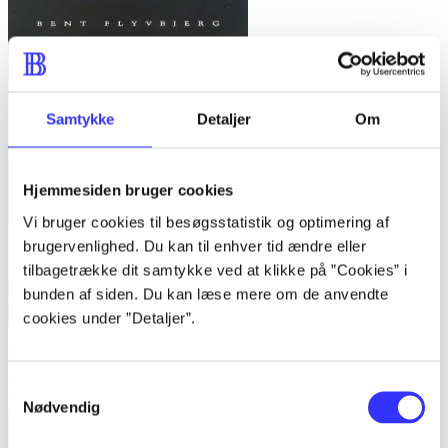
Samtykke
Detaljer
Om
Hjemmesiden bruger cookies
Vi bruger cookies til besøgsstatistik og optimering af
brugervenlighed. Du kan til enhver tid ændre eller
tilbagetrække dit samtykke ved at klikke på ”Cookies” i
bunden af siden. Du kan læse mere om de anvendte
cookies under ”Detaljer”.
Bind 1 -
Rationalitet og magt. Bind 1 : Det konkretes videnskab
Samtykkevalg
Bent Flyvbjerg
Nødvendig