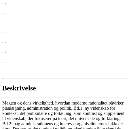
...
...
...
...
...
...
...
...
Beskrivelse
Magten og dens virkelighed, hvordan moderne rationalitet påvirker
planlægning, administration og politik. Bd.1: ny videnskab for
kontekst, det partikulære og fortælling, som kontrast og supplement
til videnskab, der fokuserer på teori, det universelle og forklaring.
Bd.2: bag administrationens og interesseorganisationernes lukkede
døre. Det ses, at det vigtige i politik og planlægning ikke sker i de