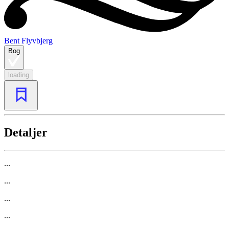
Bent Flyvbjerg
Bog
loading
Detaljer
...
...
...
...