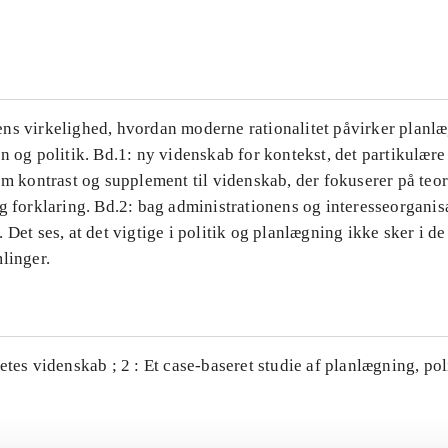
...
ns virkelighed, hvordan moderne rationalitet påvirker planl
n og politik. Bd.1: ny videnskab for kontekst, det partikulære
om kontrast og supplement til videnskab, der fokuserer på teor
g forklaring. Bd.2: bag administrationens og interesseorganis
 Det ses, at det vigtige i politik og planlægning ikke sker i d
linger.
etes videnskab ; 2 : Et case-baseret studie af planlægning, po