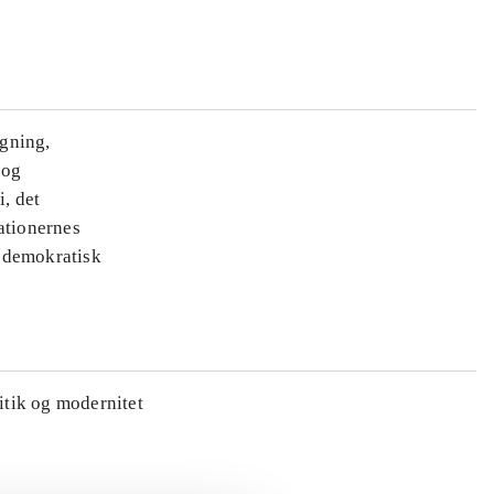
ægning,
 og
i, det
ationernes
e demokratisk
litik og modernitet