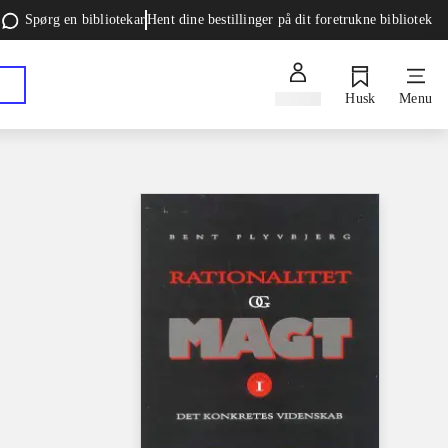
Spørg en bibliotekar
Hent dine bestillinger på dit foretrukne bibliotek
Log ind
Husk
Menu