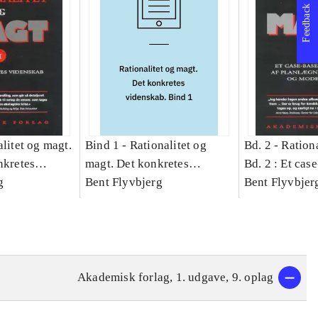
Feedback
litet og magt.
Bind 1 -
Rationalitet og
Bd. 2 -
Rationa
nkretes
magt. Det konkretes
Bd. 2 : Et cas
g
videnskab. Bind 1
Bent Flyvbjerg
studie af plan
Bent Flyvbjer
politik og mod
Akademisk forlag, 1. udgave, 9. oplag