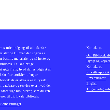
en samlet indgang til alle danske
Kontakt os
erialer og til hvad der udgives i
Om Bibliotek.d
 bestille materialer og så hente og
Hjælp og vejled
 bibliotek. Du kan bruge
Kontakt os
 at søge frem, hvad der er udgivet af
Privatlivspolitik
sskrifter, artikler, e-bøger,
Leverandører
bliotek.dk er altså ikke et fysisk
English
n database og service over hvad der
Tilgængeligheds
 offentlige biblioteker, som du kan
eret til dit lokale bibliotek.
ieindstillinger