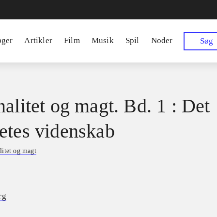
øger
Artikler
Film
Musik
Spil
Noder
Søg
nalitet og magt. Bd. 1 : Det
etes videnskab
litet og magt
rg