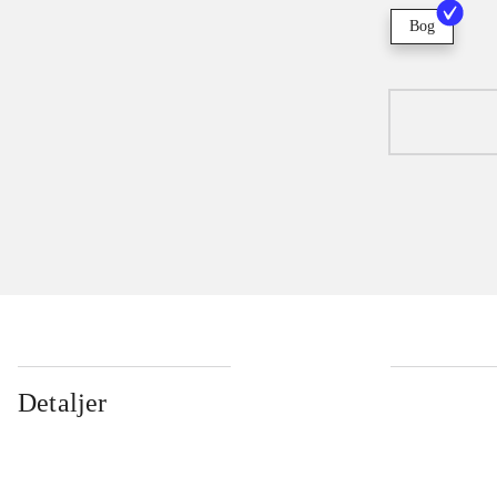
Bog
Detaljer
...
...
...