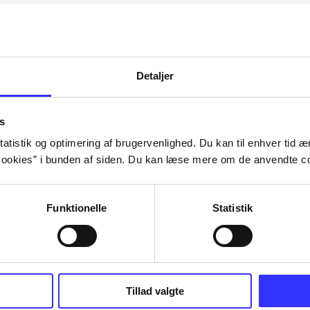
Artiklerne i
handler ofte om
lorem ipsum dolor sit amet ...
Tidsskrift
Detaljer
s
atistik og optimering af brugervenlighed. Du kan til enhver tid æn
ookies” i bunden af siden. Du kan læse mere om de anvendte co
Funktionelle
Statistik
Tillad valgte