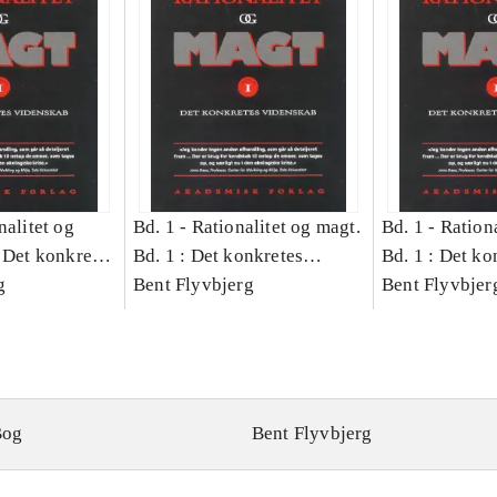
nalitet og
Bd. 1 -
Rationalitet og magt.
Bd. 1 -
Rationa
 Det konkretes
Bd. 1 : Det konkretes
Bd. 1 : Det ko
g
videnskab
Bent Flyvbjerg
videnskab
Bent Flyvbjer
Bog
Bent Flyvbjerg