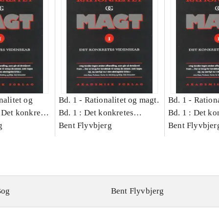
nalitet og
Bd. 1 -
Rationalitet og magt.
Bd. 1 -
Rationa
 Det konkretes
Bd. 1 : Det konkretes
Bd. 1 : Det ko
g
videnskab
Bent Flyvbjerg
videnskab
Bent Flyvbjer
Bog
Bent Flyvbjerg