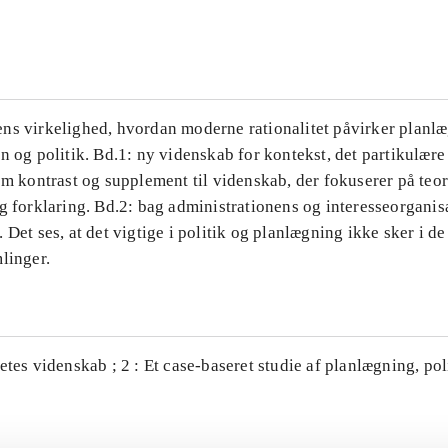
...
ns virkelighed, hvordan moderne rationalitet påvirker planl
n og politik. Bd.1: ny videnskab for kontekst, det partikulære
om kontrast og supplement til videnskab, der fokuserer på teor
g forklaring. Bd.2: bag administrationens og interesseorganis
 Det ses, at det vigtige i politik og planlægning ikke sker i d
linger.
etes videnskab ; 2 : Et case-baseret studie af planlægning, po