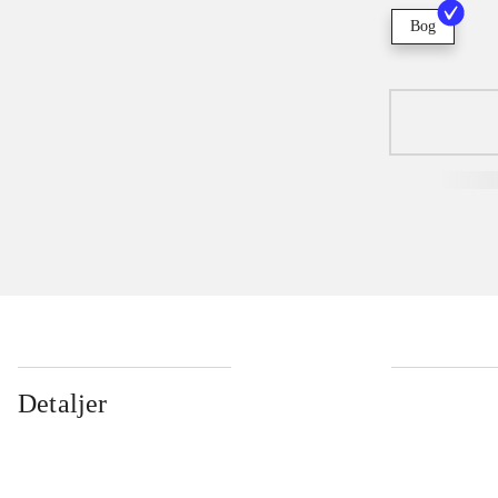
Bog
Detaljer
...
...
...