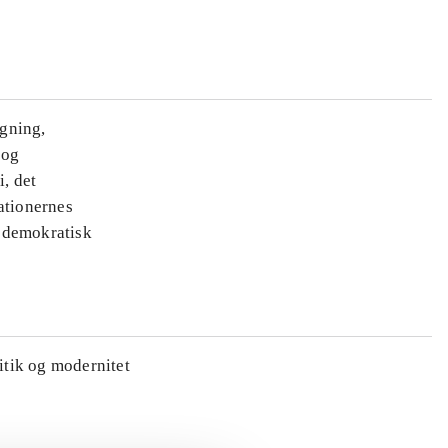
ægning,
 og
i, det
ationernes
e demokratisk
litik og modernitet