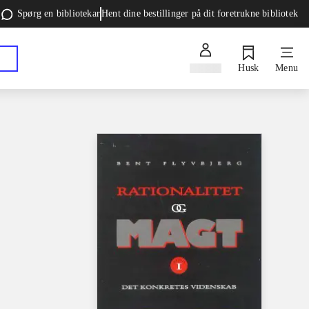
Spørg en bibliotekar
Hent dine bestillinger på dit foretrukne bibliotek
Log ind
Husk
Menu