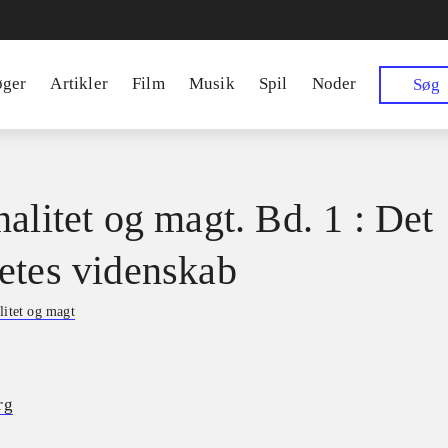
øger
Artikler
Film
Musik
Spil
Noder
Søg
nalitet og magt. Bd. 1 : Det
etes videnskab
litet og magt
rg