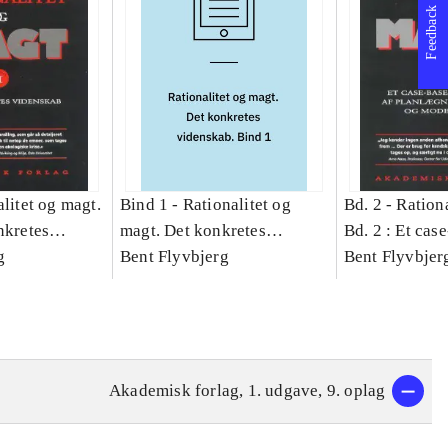
Feedback
litet og magt.
Bind 1 -
Rationalitet og
Bd. 2 -
Rationa
nkretes
magt. Det konkretes
Bd. 2 : Et cas
g
videnskab. Bind 1
Bent Flyvbjerg
studie af plan
Bent Flyvbjer
politik og mod
Akademisk forlag, 1. udgave, 9. oplag