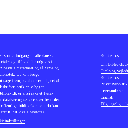
en samlet indgang til alle danske
Kontakt os
erialer og til hvad der udgives i
Om Bibliotek.d
 bestille materialer og så hente og
Hjælp og vejled
 bibliotek. Du kan bruge
Kontakt os
 at søge frem, hvad der er udgivet af
Privatlivspolitik
sskrifter, artikler, e-bøger,
Leverandører
bliotek.dk er altså ikke et fysisk
English
n database og service over hvad der
Tilgængeligheds
 offentlige biblioteker, som du kan
eret til dit lokale bibliotek.
ieindstillinger