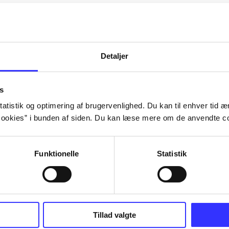
Artiklerne i
handler ofte om
lorem ipsum dolor sit amet ...
Tidsskrift
Detaljer
s
atistik og optimering af brugervenlighed. Du kan til enhver tid æn
ookies” i bunden af siden. Du kan læse mere om de anvendte co
Funktionelle
Statistik
Tillad valgte