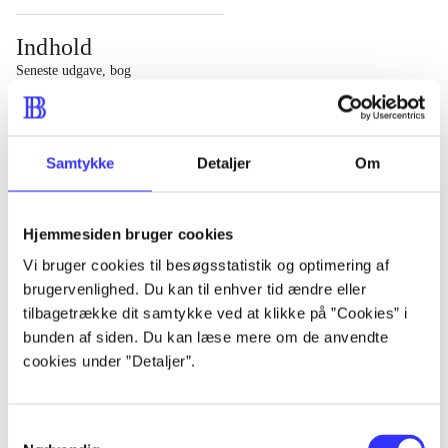
Indhold
Seneste udgave, bog
1 : Det konkretes videnskab ; 2 : Et case-baseret studie
af planlægning, politik og modernitet
Samtykke
Detaljer
Om
Hjemmesiden bruger cookies
Tidsskrift
Vi bruger cookies til besøgsstatistik og optimering af
brugervenlighed. Du kan til enhver tid ændre eller
Artiklen er en del af
tilbagetrække dit samtykke ved at klikke på ”Cookies” i
bunden af siden. Du kan læse mere om de anvendte
lorem ipsum dolor sit amet ...
cookies under ”Detaljer”.
Tidsskrift
Artiklerne i
handler ofte om
Samtykkevalg