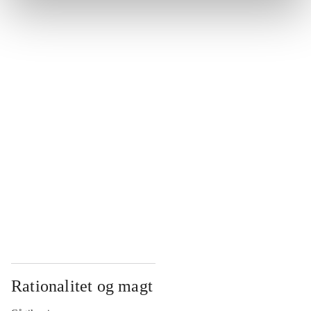
...
...
...
...
...
Rationalitet og magt