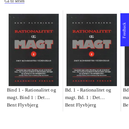
Gå til serien
Feedback
Bind 1 -
Rationalitet og
Bd. 1 -
Rationalitet og
Bd
magt. Bind 1 : Det
magt. Bd. 1 : Det
ma
konkretes videnskab
Bent Flyvbjerg
konkretes videnskab
Bent Flyvbjerg
ko
Be