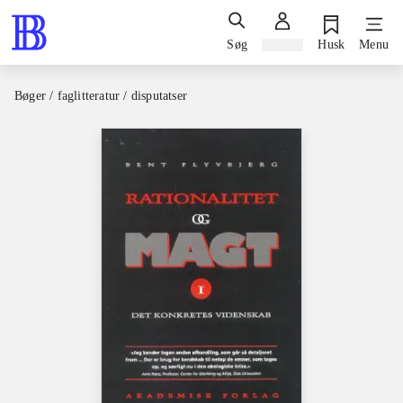
Søg
Log ind
Husk
Menu
Bøger / faglitteratur / disputatser