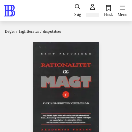
Søg
Log ind
Husk
Menu
Bøger / faglitteratur / disputatser