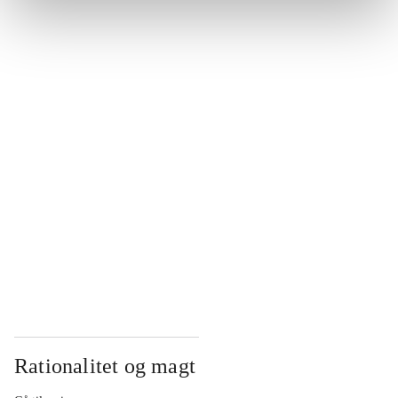
...
...
...
...
...
Rationalitet og magt