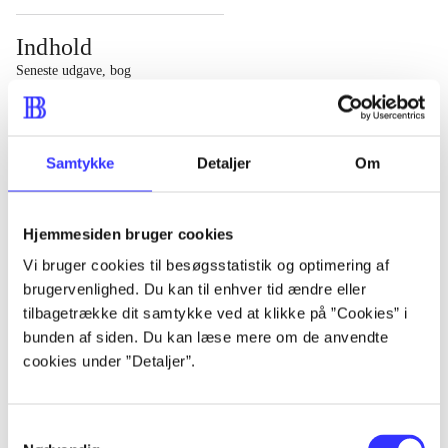
Indhold
Seneste udgave, bog
1 : Det konkretes videnskab ; 2 : Et case-baseret studie
af planlægning, politik og modernitet
Samtykke
Detaljer
Om
Hjemmesiden bruger cookies
Tidsskrift
Vi bruger cookies til besøgsstatistik og optimering af
brugervenlighed. Du kan til enhver tid ændre eller
Artiklen er en del af
tilbagetrække dit samtykke ved at klikke på ”Cookies” i
bunden af siden. Du kan læse mere om de anvendte
lorem ipsum dolor sit amet ...
cookies under ”Detaljer”.
Tidsskrift
Artiklerne i
handler ofte om
Samtykkevalg