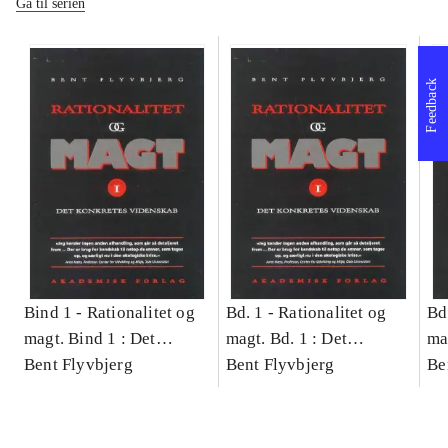
Gå til serien
Feedback
Bind 1 -
Rationalitet og
Bd. 1 -
Rationalitet og
Bd
magt. Bind 1 : Det
magt. Bd. 1 : Det
ma
konkretes videnskab
Bent Flyvbjerg
konkretes videnskab
Bent Flyvbjerg
ko
Be