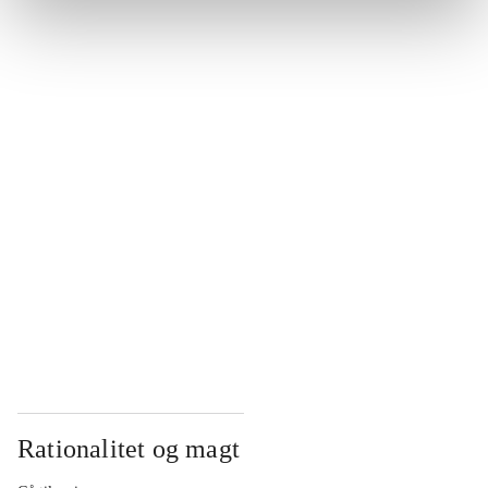
...
...
...
...
...
Rationalitet og magt