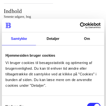
Indhold
Seneste udgave, bog
1 : Det konkretes videnskab ; 2 : Et case-baseret studie
af planlægning, politik og modernitet
Samtykke
Detaljer
Om
Hjemmesiden bruger cookies
Tidsskrift
Vi bruger cookies til besøgsstatistik og optimering af
brugervenlighed. Du kan til enhver tid ændre eller
Artiklen er en del af
tilbagetrække dit samtykke ved at klikke på ”Cookies” i
bunden af siden. Du kan læse mere om de anvendte
lorem ipsum dolor sit amet ...
cookies under ”Detaljer”.
Tidsskrift
Artiklerne i
handler ofte om
Samtykkevalg