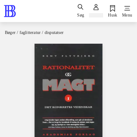
Søg
Log ind
Husk
Menu
Bøger / faglitteratur / disputatser