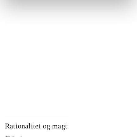
...
...
...
...
...
Rationalitet og magt