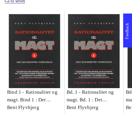
Gå til serien
Feedback
Bind 1 -
Rationalitet og
Bd. 1 -
Rationalitet og
Bd
magt. Bind 1 : Det
magt. Bd. 1 : Det
ma
konkretes videnskab
Bent Flyvbjerg
konkretes videnskab
Bent Flyvbjerg
ko
Be