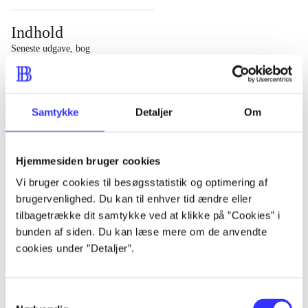
Indhold
Seneste udgave, bog
1 : Det konkretes videnskab ; 2 : Et case-baseret studie
af planlægning, politik og modernitet
Samtykke
Detaljer
Om
Hjemmesiden bruger cookies
Tidsskrift
Vi bruger cookies til besøgsstatistik og optimering af
brugervenlighed. Du kan til enhver tid ændre eller
Artiklen er en del af
tilbagetrække dit samtykke ved at klikke på ”Cookies” i
bunden af siden. Du kan læse mere om de anvendte
lorem ipsum dolor sit amet ...
cookies under ”Detaljer”.
Tidsskrift
Artiklerne i
handler ofte om
Samtykkevalg