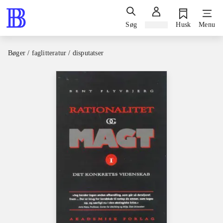
Søg
Log ind
Husk
Menu
Bøger / faglitteratur / disputatser