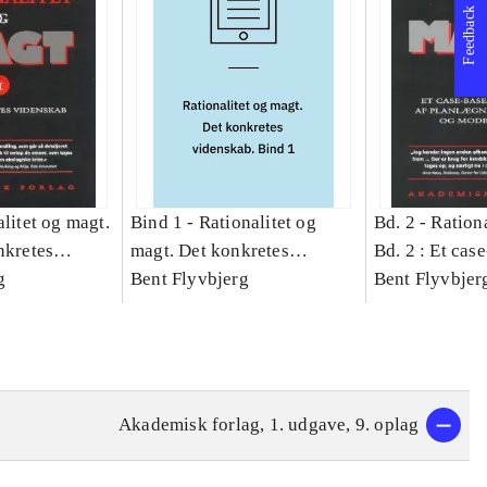
Feedback
litet og magt.
Bind 1 -
Rationalitet og
Bd. 2 -
Rationa
nkretes
magt. Det konkretes
Bd. 2 : Et cas
g
videnskab. Bind 1
Bent Flyvbjerg
studie af plan
Bent Flyvbjer
politik og mod
Akademisk forlag, 1. udgave, 9. oplag