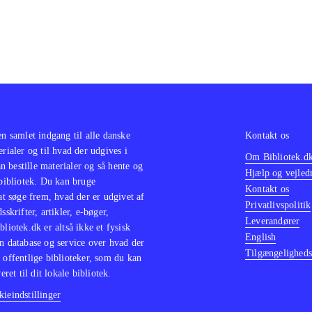
en samlet indgang til alle danske
Kontakt os
erialer og til hvad der udgives i
Om Bibliotek.d
 bestille materialer og så hente og
Hjælp og vejled
 bibliotek. Du kan bruge
Kontakt os
 at søge frem, hvad der er udgivet af
Privatlivspolitik
sskrifter, artikler, e-bøger,
Leverandører
bliotek.dk er altså ikke et fysisk
English
n database og service over hvad der
Tilgængeligheds
 offentlige biblioteker, som du kan
eret til dit lokale bibliotek.
ieindstillinger