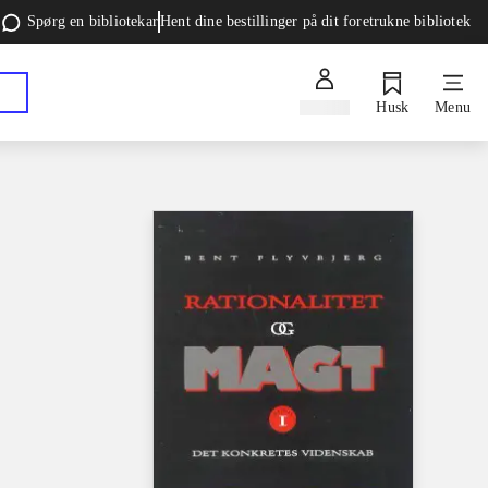
Spørg en bibliotekar
Hent dine bestillinger på dit foretrukne bibliotek
Log ind
Husk
Menu