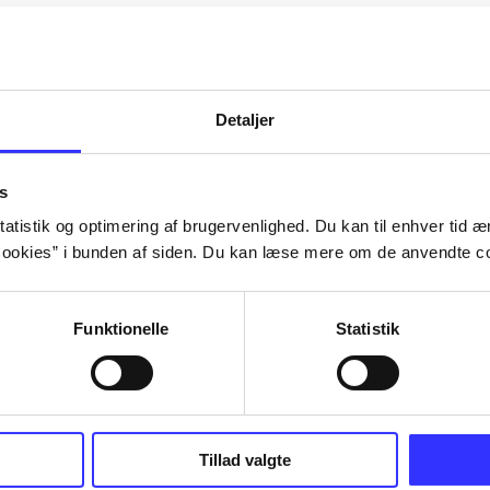
Artiklerne i
handler ofte om
lorem ipsum dolor sit amet ...
Tidsskrift
Detaljer
s
atistik og optimering af brugervenlighed. Du kan til enhver tid æn
ookies” i bunden af siden. Du kan læse mere om de anvendte co
Funktionelle
Statistik
Tillad valgte