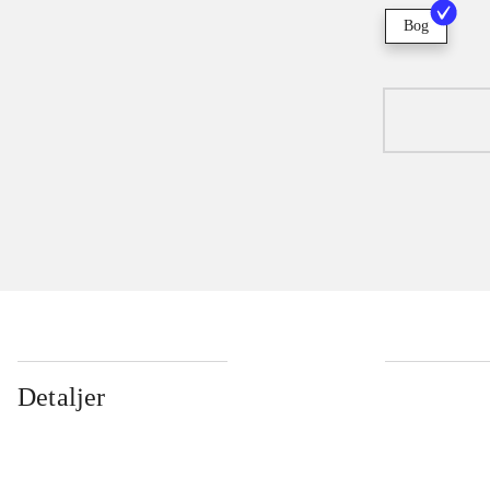
Bog
Detaljer
...
...
...