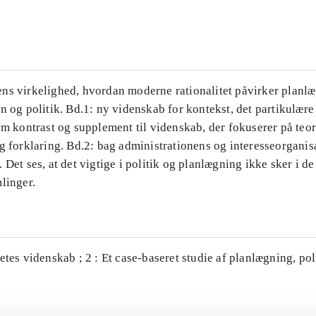
...
ns virkelighed, hvordan moderne rationalitet påvirker planl
n og politik. Bd.1: ny videnskab for kontekst, det partikulære
om kontrast og supplement til videnskab, der fokuserer på teor
g forklaring. Bd.2: bag administrationens og interesseorganis
 Det ses, at det vigtige i politik og planlægning ikke sker i d
linger.
etes videnskab ; 2 : Et case-baseret studie af planlægning, po