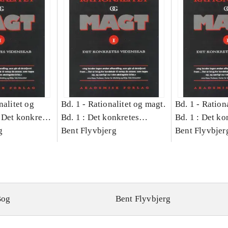
nalitet og
Bd. 1 -
Rationalitet og magt.
Bd. 1 -
Rationa
 Det konkretes
Bd. 1 : Det konkretes
Bd. 1 : Det ko
g
videnskab
Bent Flyvbjerg
videnskab
Bent Flyvbjer
Bog
Bent Flyvbjerg