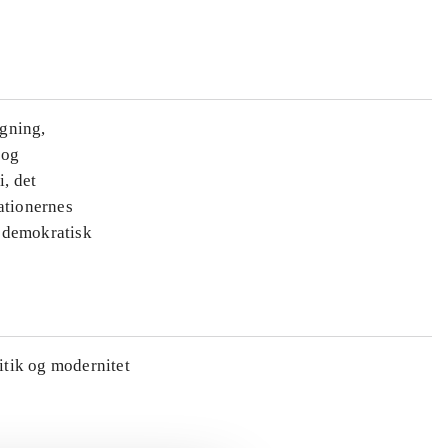
ægning,
 og
i, det
ationernes
e demokratisk
litik og modernitet