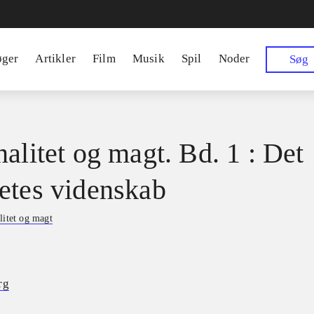
øger
Artikler
Film
Musik
Spil
Noder
Søg
nalitet og magt. Bd. 1 : Det
etes videnskab
litet og magt
rg