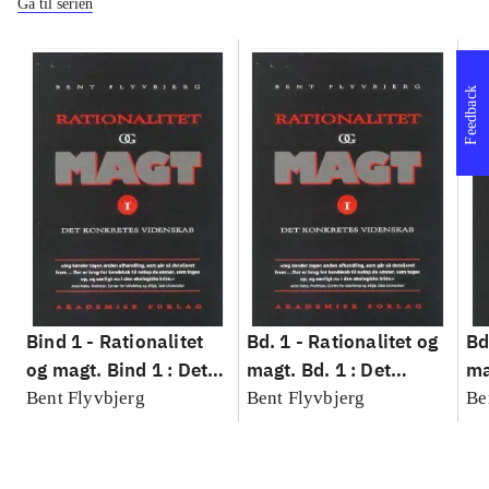
Gå til serien
Feedback
Bind 1 -
Rationalitet
Bd. 1 -
Rationalitet og
Bd
og magt. Bind 1 : Det
magt. Bd. 1 : Det
ma
konkretes videnskab
konkretes videnskab
ko
Bent Flyvbjerg
Bent Flyvbjerg
Be