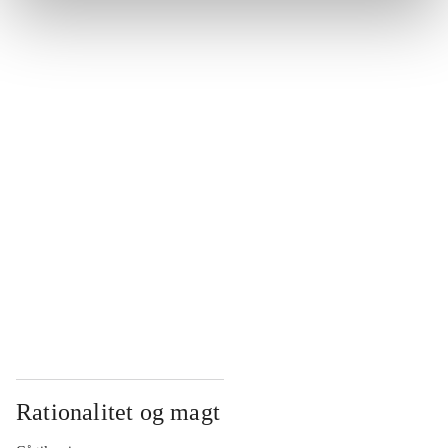
...
...
...
...
...
Rationalitet og magt