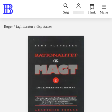
Søg
Log ind
Husk
Menu
Bøger / faglitteratur / disputatser