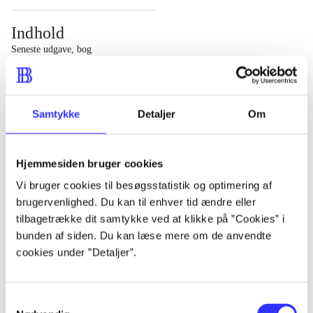
Indhold
Seneste udgave, bog
1 : Det konkretes videnskab ; 2 : Et case-baseret studie
af planlægning, politik og modernitet
Samtykke
Detaljer
Om
Hjemmesiden bruger cookies
Tidsskrift
Vi bruger cookies til besøgsstatistik og optimering af
brugervenlighed. Du kan til enhver tid ændre eller
Artiklen er en del af
tilbagetrække dit samtykke ved at klikke på ”Cookies” i
bunden af siden. Du kan læse mere om de anvendte
lorem ipsum dolor sit amet ...
cookies under ”Detaljer”.
Tidsskrift
Artiklerne i
handler ofte om
Samtykkevalg