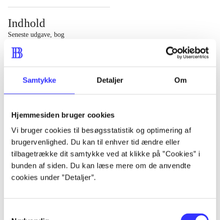
Indhold
Seneste udgave, bog
1 : Det konkretes videnskab ; 2 : Et case-baseret studie
af planlægning, politik og modernitet
Samtykke
Detaljer
Om
Hjemmesiden bruger cookies
Tidsskrift
Vi bruger cookies til besøgsstatistik og optimering af
brugervenlighed. Du kan til enhver tid ændre eller
Artiklen er en del af
tilbagetrække dit samtykke ved at klikke på ”Cookies” i
bunden af siden. Du kan læse mere om de anvendte
lorem ipsum dolor sit amet ...
cookies under ”Detaljer”.
Tidsskrift
Artiklerne i
handler ofte om
Samtykkevalg