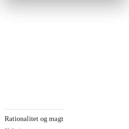
...
...
...
...
...
Rationalitet og magt