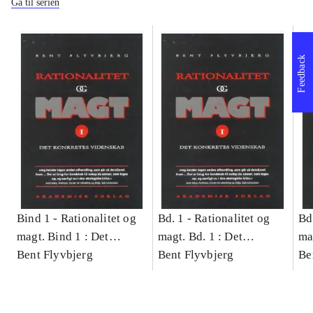
Gå til serien
Feedback
Bind 1 -
Rationalitet og
Bd. 1 -
Rationalitet og
Bd
magt. Bind 1 : Det
magt. Bd. 1 : Det
ma
konkretes videnskab
Bent Flyvbjerg
konkretes videnskab
Bent Flyvbjerg
ko
Be