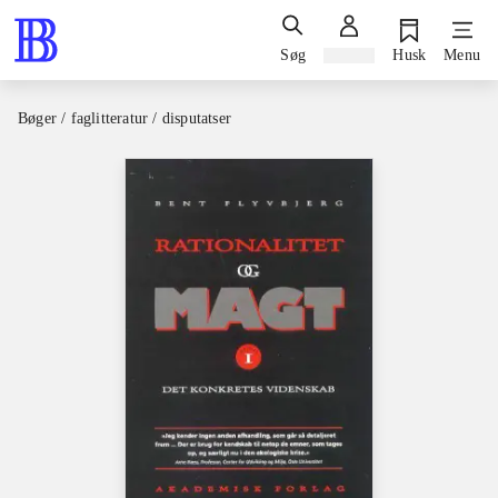
Søg
Log ind
Husk
Menu
Bøger / faglitteratur / disputatser