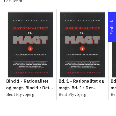
Gå til serien
Feedback
Bind 1 -
Rationalitet
Bd. 1 -
Rationalitet og
Bd
og magt. Bind 1 : Det
magt. Bd. 1 : Det
ma
konkretes videnskab
konkretes videnskab
ko
Bent Flyvbjerg
Bent Flyvbjerg
Be