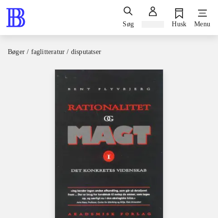
Søg
Log ind
Husk
Menu
Bøger / faglitteratur / disputatser