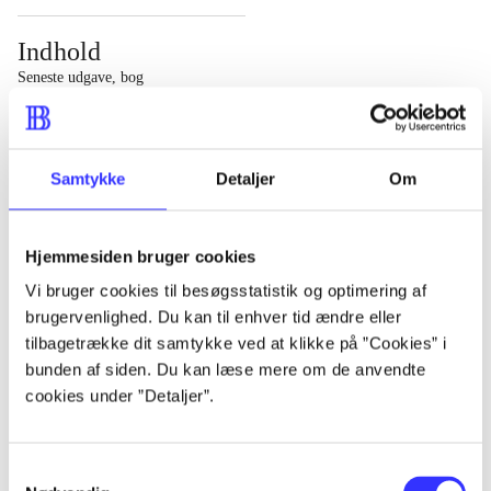
Indhold
Seneste udgave, bog
1 : Det konkretes videnskab ; 2 : Et case-baseret studie
af planlægning, politik og modernitet
Samtykke
Detaljer
Om
Hjemmesiden bruger cookies
Tidsskrift
Vi bruger cookies til besøgsstatistik og optimering af
brugervenlighed. Du kan til enhver tid ændre eller
Artiklen er en del af
tilbagetrække dit samtykke ved at klikke på ”Cookies” i
bunden af siden. Du kan læse mere om de anvendte
lorem ipsum dolor sit amet ...
cookies under ”Detaljer”.
Tidsskrift
Artiklerne i
handler ofte om
Samtykkevalg