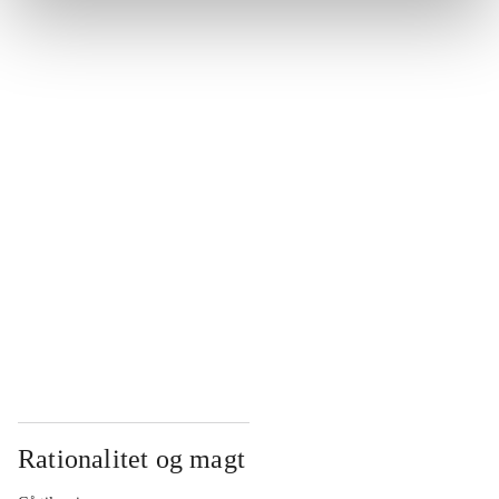
...
...
...
...
...
Rationalitet og magt