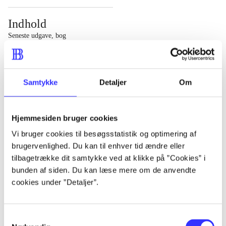
Indhold
Seneste udgave, bog
1 : Det konkretes videnskab ; 2 : Et case-baseret studie
af planlægning, politik og modernitet
Samtykke
Detaljer
Om
Hjemmesiden bruger cookies
Tidsskrift
Vi bruger cookies til besøgsstatistik og optimering af
brugervenlighed. Du kan til enhver tid ændre eller
Artiklen er en del af
tilbagetrække dit samtykke ved at klikke på ”Cookies” i
bunden af siden. Du kan læse mere om de anvendte
lorem ipsum dolor sit amet ...
cookies under ”Detaljer”.
Tidsskrift
Artiklerne i
handler ofte om
Samtykkevalg