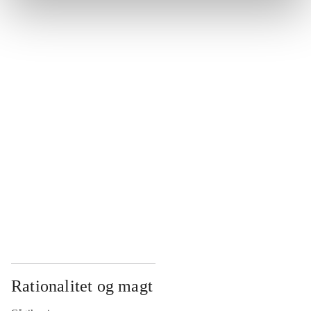
...
...
...
...
...
Rationalitet og magt