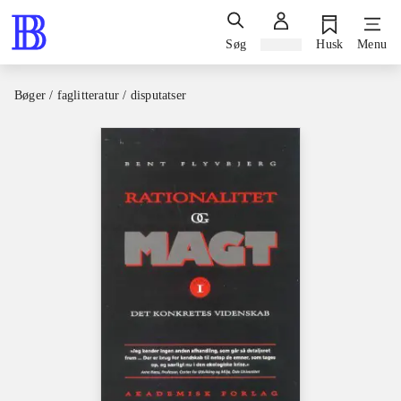
Søg
Log ind
Husk
Menu
Bøger / faglitteratur / disputatser