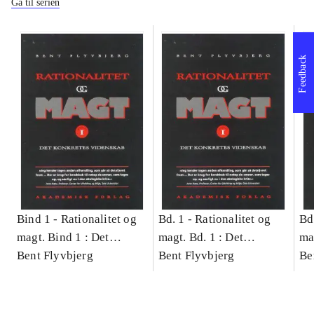
Gå til serien
Feedback
Bind 1 -
Rationalitet og
Bd. 1 -
Rationalitet og
Bd
magt. Bind 1 : Det
magt. Bd. 1 : Det
ma
konkretes videnskab
Bent Flyvbjerg
konkretes videnskab
Bent Flyvbjerg
ko
Be