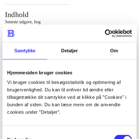
Indhold
Seneste udgave, bog
1 : Det konkretes videnskab ; 2 : Et case-baseret studie
af planlægning, politik og modernitet
Samtykke
Detaljer
Om
Hjemmesiden bruger cookies
Tidsskrift
Vi bruger cookies til besøgsstatistik og optimering af
brugervenlighed. Du kan til enhver tid ændre eller
Artiklen er en del af
tilbagetrække dit samtykke ved at klikke på ”Cookies” i
bunden af siden. Du kan læse mere om de anvendte
lorem ipsum dolor sit amet ...
cookies under ”Detaljer”.
Tidsskrift
Artiklerne i
handler ofte om
Samtykkevalg