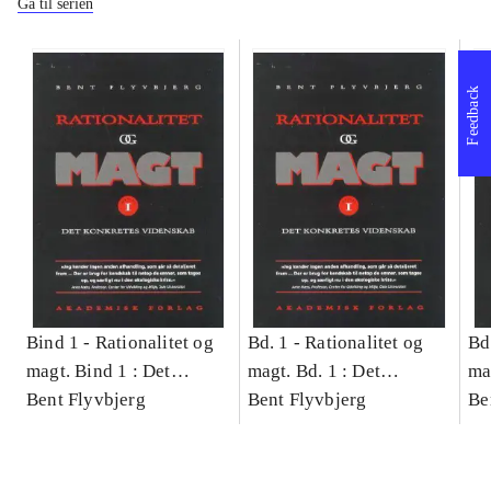
Gå til serien
Feedback
Bind 1 -
Rationalitet og
Bd. 1 -
Rationalitet og
Bd
magt. Bind 1 : Det
magt. Bd. 1 : Det
ma
konkretes videnskab
Bent Flyvbjerg
konkretes videnskab
Bent Flyvbjerg
ko
Be