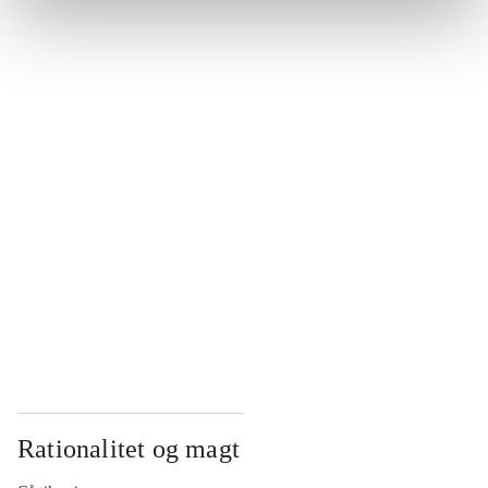
...
...
...
...
...
Rationalitet og magt