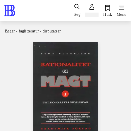
Søg
Log ind
Husk
Menu
Bøger / faglitteratur / disputatser