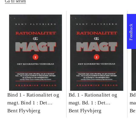
Gå til serien
Feedback
Bind 1 -
Rationalitet og
Bd. 1 -
Rationalitet og
Bd
magt. Bind 1 : Det
magt. Bd. 1 : Det
ma
konkretes videnskab
Bent Flyvbjerg
konkretes videnskab
Bent Flyvbjerg
ko
Be