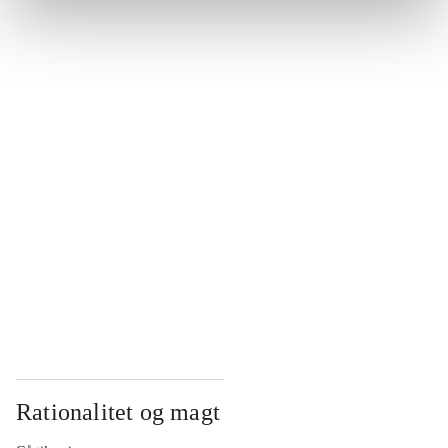
...
...
...
...
...
Rationalitet og magt