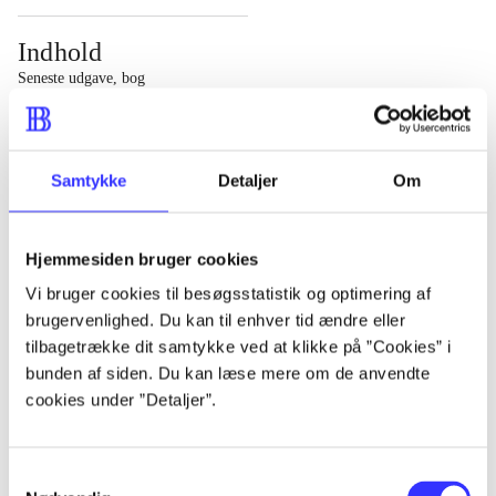
Indhold
Seneste udgave, bog
1 : Det konkretes videnskab ; 2 : Et case-baseret studie
af planlægning, politik og modernitet
Samtykke
Detaljer
Om
Hjemmesiden bruger cookies
Tidsskrift
Vi bruger cookies til besøgsstatistik og optimering af
brugervenlighed. Du kan til enhver tid ændre eller
Artiklen er en del af
tilbagetrække dit samtykke ved at klikke på ”Cookies” i
bunden af siden. Du kan læse mere om de anvendte
lorem ipsum dolor sit amet ...
cookies under ”Detaljer”.
Tidsskrift
Artiklerne i
handler ofte om
Samtykkevalg