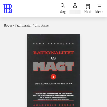
Søg
Log ind
Husk
Menu
Bøger / faglitteratur / disputatser