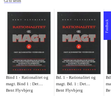
Gå til serien
Feedback
Bind 1 -
Rationalitet og
Bd. 1 -
Rationalitet og
Bd
magt. Bind 1 : Det
magt. Bd. 1 : Det
ma
konkretes videnskab
Bent Flyvbjerg
konkretes videnskab
Bent Flyvbjerg
ko
Be