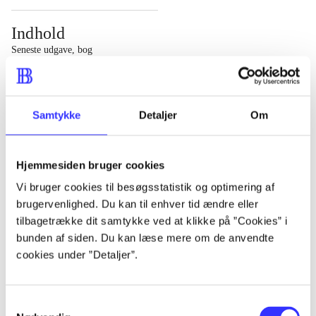
Indhold
Seneste udgave, bog
1 : Det konkretes videnskab ; 2 : Et case-baseret studie
af planlægning, politik og modernitet
Samtykke
Detaljer
Om
Hjemmesiden bruger cookies
Tidsskrift
Vi bruger cookies til besøgsstatistik og optimering af
brugervenlighed. Du kan til enhver tid ændre eller
Artiklen er en del af
tilbagetrække dit samtykke ved at klikke på ”Cookies” i
bunden af siden. Du kan læse mere om de anvendte
lorem ipsum dolor sit amet ...
cookies under ”Detaljer”.
Tidsskrift
Artiklerne i
handler ofte om
Samtykkevalg