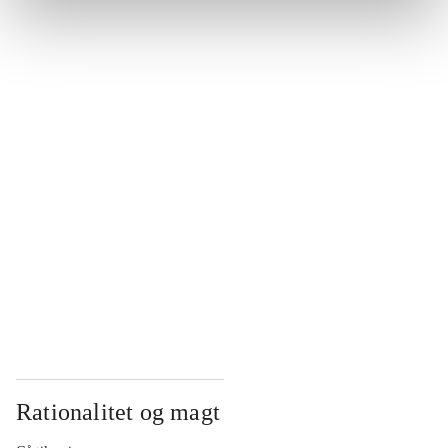
...
...
...
...
...
Rationalitet og magt