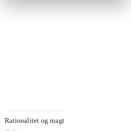
...
...
...
...
...
Rationalitet og magt