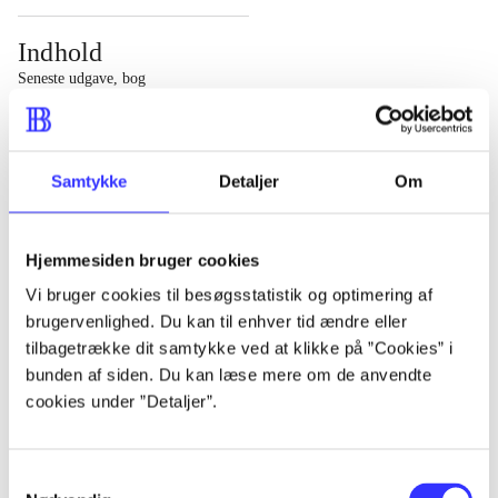
Indhold
Seneste udgave, bog
1 : Det konkretes videnskab ; 2 : Et case-baseret studie
af planlægning, politik og modernitet
Samtykke
Detaljer
Om
Hjemmesiden bruger cookies
Tidsskrift
Vi bruger cookies til besøgsstatistik og optimering af
brugervenlighed. Du kan til enhver tid ændre eller
Artiklen er en del af
tilbagetrække dit samtykke ved at klikke på ”Cookies” i
bunden af siden. Du kan læse mere om de anvendte
lorem ipsum dolor sit amet ...
cookies under ”Detaljer”.
Tidsskrift
Artiklerne i
handler ofte om
Samtykkevalg