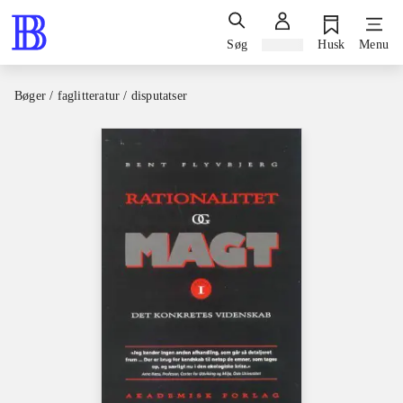
Søg
Log ind
Husk
Menu
Bøger / faglitteratur / disputatser