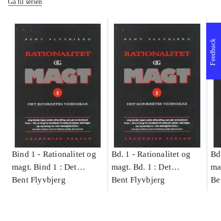
Gå til serien
Feedback
Bind 1 -
Rationalitet og
Bd. 1 -
Rationalitet og
Bd
magt. Bind 1 : Det
magt. Bd. 1 : Det
ma
konkretes videnskab
Bent Flyvbjerg
konkretes videnskab
Bent Flyvbjerg
ko
Be