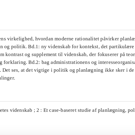
...
ns virkelighed, hvordan moderne rationalitet påvirker planl
n og politik. Bd.1: ny videnskab for kontekst, det partikulære
om kontrast og supplement til videnskab, der fokuserer på teor
g forklaring. Bd.2: bag administrationens og interesseorganis
 Det ses, at det vigtige i politik og planlægning ikke sker i d
linger.
etes videnskab ; 2 : Et case-baseret studie af planlægning, po