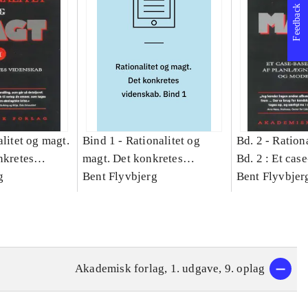
Feedback
litet og magt.
Bind 1 -
Rationalitet og
Bd. 2 -
Rationa
nkretes
magt. Det konkretes
Bd. 2 : Et cas
g
videnskab. Bind 1
Bent Flyvbjerg
studie af plan
Bent Flyvbjer
politik og mod
Akademisk forlag, 1. udgave, 9. oplag