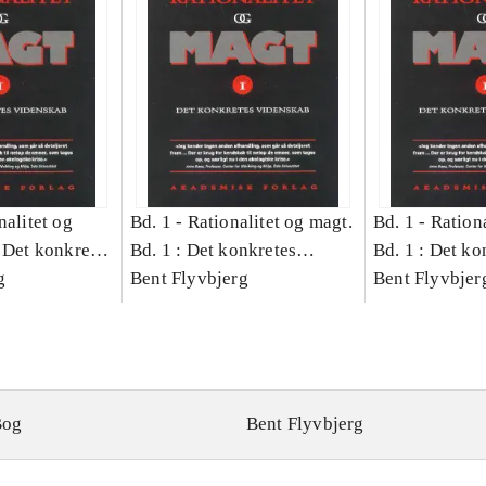
nalitet og
Bd. 1 -
Rationalitet og magt.
Bd. 1 -
Rationa
 Det konkretes
Bd. 1 : Det konkretes
Bd. 1 : Det ko
g
videnskab
Bent Flyvbjerg
videnskab
Bent Flyvbjer
Bog
Bent Flyvbjerg