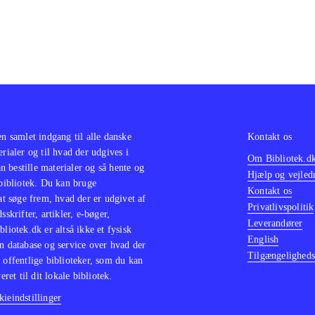
en samlet indgang til alle danske
Kontakt os
erialer og til hvad der udgives i
Om Bibliotek.d
 bestille materialer og så hente og
Hjælp og vejled
 bibliotek. Du kan bruge
Kontakt os
 at søge frem, hvad der er udgivet af
Privatlivspolitik
sskrifter, artikler, e-bøger,
Leverandører
bliotek.dk er altså ikke et fysisk
English
n database og service over hvad der
Tilgængeligheds
 offentlige biblioteker, som du kan
eret til dit lokale bibliotek.
ieindstillinger