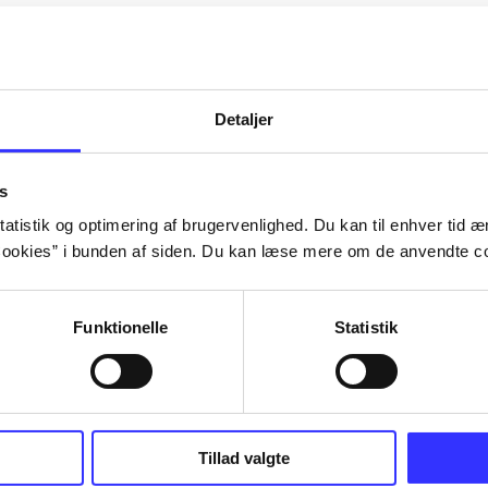
Artiklerne i
handler ofte om
lorem ipsum dolor sit amet ...
Tidsskrift
Detaljer
s
atistik og optimering af brugervenlighed. Du kan til enhver tid æn
ookies” i bunden af siden. Du kan læse mere om de anvendte co
Funktionelle
Statistik
Tillad valgte