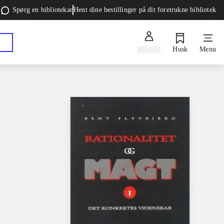
Spørg en bibliotekar
Hent dine bestillinger på dit foretrukne bibliotek
Log ind
Husk
Menu