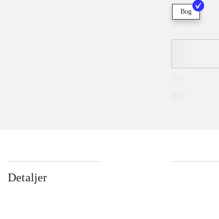
Bog
Detaljer
...
...
...