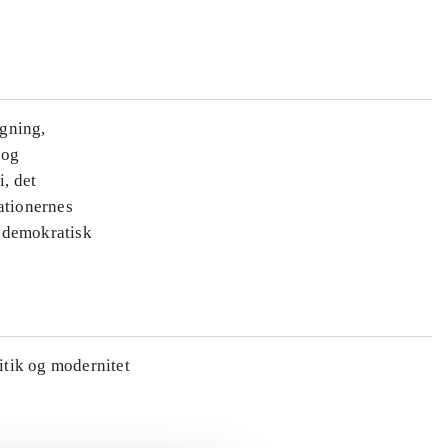
ægning,
 og
i, det
ationernes
e demokratisk
litik og modernitet