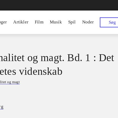
øger
Artikler
Film
Musik
Spil
Noder
Søg
nalitet og magt. Bd. 1 : Det
etes videnskab
litet og magt
rg