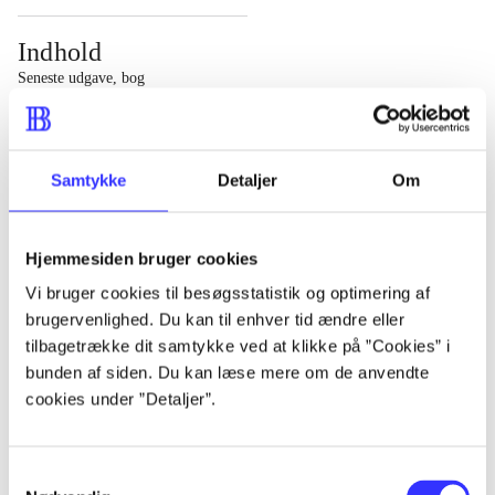
Indhold
Seneste udgave, bog
1 : Det konkretes videnskab ; 2 : Et case-baseret studie
af planlægning, politik og modernitet
Samtykke
Detaljer
Om
Hjemmesiden bruger cookies
Tidsskrift
Vi bruger cookies til besøgsstatistik og optimering af
brugervenlighed. Du kan til enhver tid ændre eller
Artiklen er en del af
tilbagetrække dit samtykke ved at klikke på ”Cookies” i
bunden af siden. Du kan læse mere om de anvendte
lorem ipsum dolor sit amet ...
cookies under ”Detaljer”.
Tidsskrift
Artiklerne i
handler ofte om
Samtykkevalg