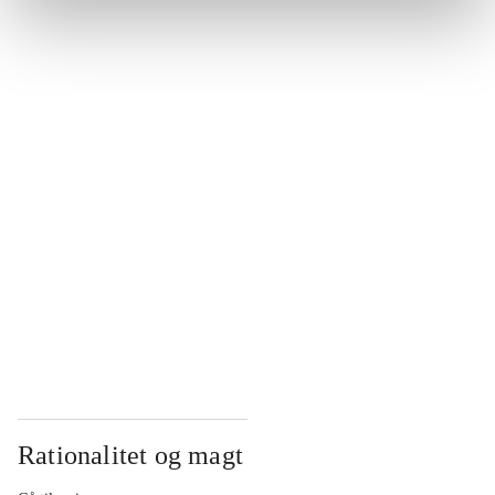
...
...
...
...
...
Rationalitet og magt