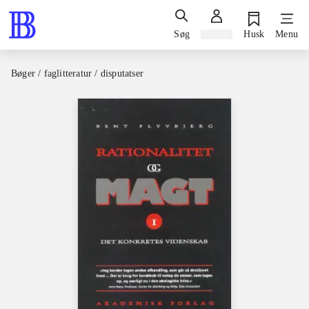
Søg
Log ind
Husk
Menu
Bøger / faglitteratur / disputatser