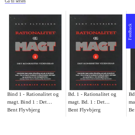
Gå til serien
Feedback
Bind 1 -
Rationalitet og
Bd. 1 -
Rationalitet og
Bd
magt. Bind 1 : Det
magt. Bd. 1 : Det
ma
konkretes videnskab
Bent Flyvbjerg
konkretes videnskab
Bent Flyvbjerg
ko
Be