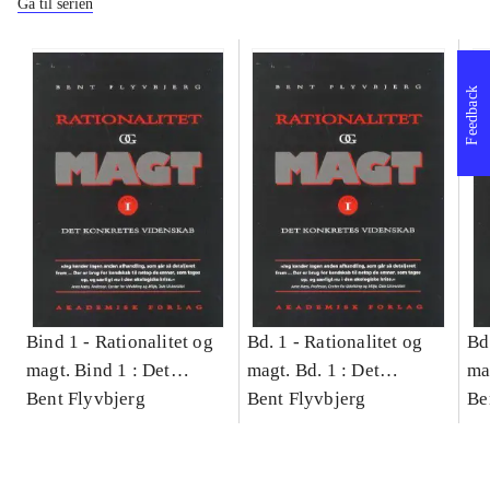
Gå til serien
Feedback
Bind 1 -
Rationalitet og
Bd. 1 -
Rationalitet og
Bd
magt. Bind 1 : Det
magt. Bd. 1 : Det
ma
konkretes videnskab
Bent Flyvbjerg
konkretes videnskab
Bent Flyvbjerg
ko
Be