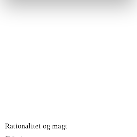
...
...
...
...
...
Rationalitet og magt