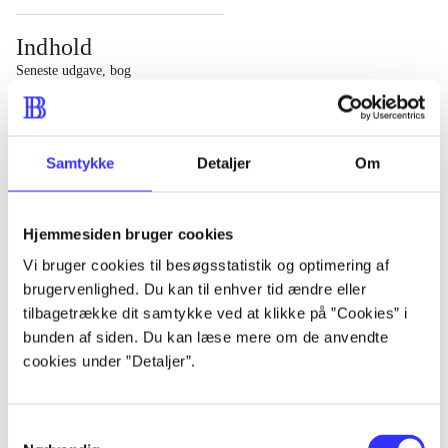
Indhold
Seneste udgave, bog
1 : Det konkretes videnskab ; 2 : Et case-baseret studie
af planlægning, politik og modernitet
Samtykke
Detaljer
Om
Hjemmesiden bruger cookies
Tidsskrift
Vi bruger cookies til besøgsstatistik og optimering af
brugervenlighed. Du kan til enhver tid ændre eller
Artiklen er en del af
tilbagetrække dit samtykke ved at klikke på ”Cookies” i
bunden af siden. Du kan læse mere om de anvendte
lorem ipsum dolor sit amet ...
cookies under ”Detaljer”.
Tidsskrift
Artiklerne i
handler ofte om
Samtykkevalg