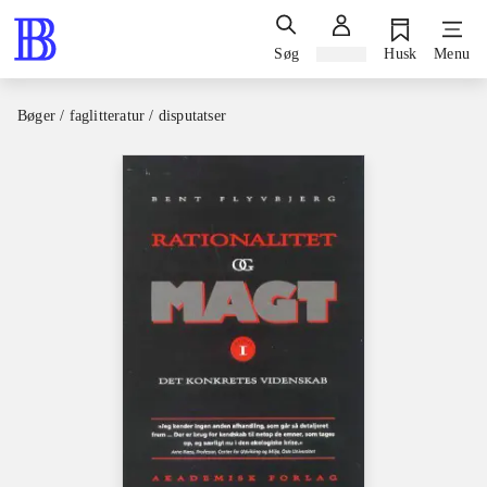
Søg
Log ind
Husk
Menu
Bøger / faglitteratur / disputatser