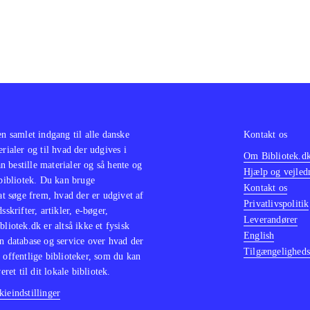
en samlet indgang til alle danske
Kontakt os
erialer og til hvad der udgives i
Om Bibliotek.d
 bestille materialer og så hente og
Hjælp og vejled
 bibliotek. Du kan bruge
Kontakt os
 at søge frem, hvad der er udgivet af
Privatlivspolitik
sskrifter, artikler, e-bøger,
Leverandører
bliotek.dk er altså ikke et fysisk
English
n database og service over hvad der
Tilgængeligheds
 offentlige biblioteker, som du kan
eret til dit lokale bibliotek.
ieindstillinger