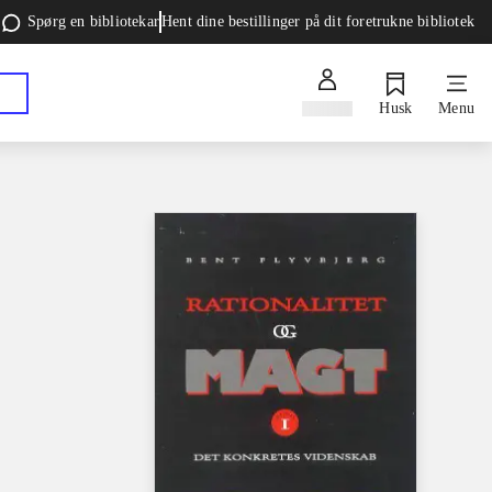
Spørg en bibliotekar
Hent dine bestillinger på dit foretrukne bibliotek
Log ind
Husk
Menu