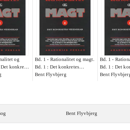
nalitet og
Bd. 1 -
Rationalitet og magt.
Bd. 1 -
Rationa
 Det konkretes
Bd. 1 : Det konkretes
Bd. 1 : Det ko
g
videnskab
Bent Flyvbjerg
videnskab
Bent Flyvbjer
Bog
Bent Flyvbjerg