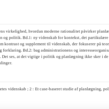
...
ns virkelighed, hvordan moderne rationalitet påvirker planl
n og politik. Bd.1: ny videnskab for kontekst, det partikulære
om kontrast og supplement til videnskab, der fokuserer på teor
g forklaring. Bd.2: bag administrationens og interesseorganis
 Det ses, at det vigtige i politik og planlægning ikke sker i d
linger.
etes videnskab ; 2 : Et case-baseret studie af planlægning, po