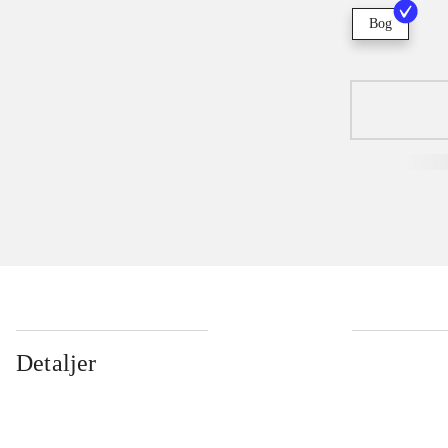
Bog
Detaljer
...
...
...