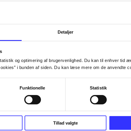
Artiklerne i
handler ofte om
lorem ipsum dolor sit amet ...
Tidsskrift
Detaljer
s
atistik og optimering af brugervenlighed. Du kan til enhver tid æn
ookies” i bunden af siden. Du kan læse mere om de anvendte co
Funktionelle
Statistik
Tillad valgte