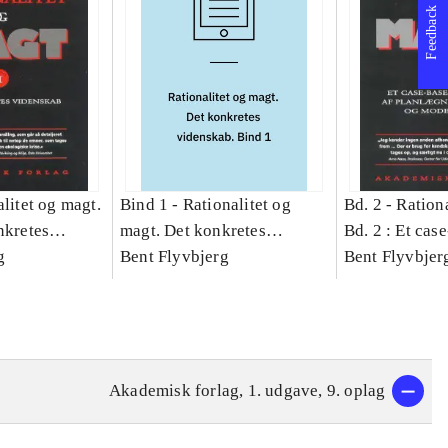
Feedback
litet og magt.
Bind 1 -
Rationalitet og
Bd. 2 -
Rationa
nkretes
magt. Det konkretes
Bd. 2 : Et cas
g
videnskab. Bind 1
Bent Flyvbjerg
studie af plan
Bent Flyvbjer
politik og mod
Akademisk forlag, 1. udgave, 9. oplag