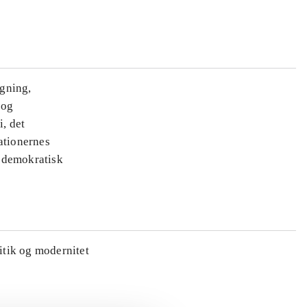
ægning,
 og
i, det
ationernes
e demokratisk
litik og modernitet