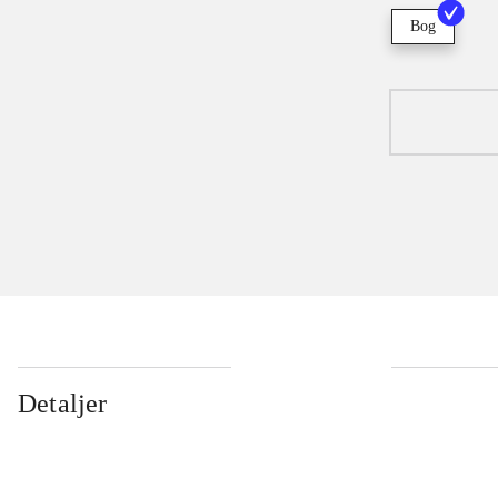
Bog
Detaljer
...
...
...