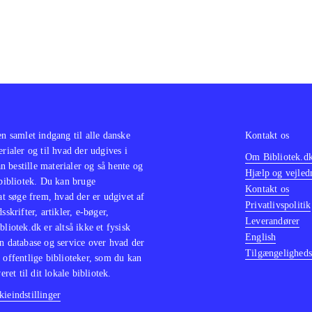
en samlet indgang til alle danske
Kontakt os
erialer og til hvad der udgives i
Om Bibliotek.d
 bestille materialer og så hente og
Hjælp og vejled
 bibliotek. Du kan bruge
Kontakt os
 at søge frem, hvad der er udgivet af
Privatlivspolitik
sskrifter, artikler, e-bøger,
Leverandører
bliotek.dk er altså ikke et fysisk
English
n database og service over hvad der
Tilgængeligheds
 offentlige biblioteker, som du kan
eret til dit lokale bibliotek.
ieindstillinger