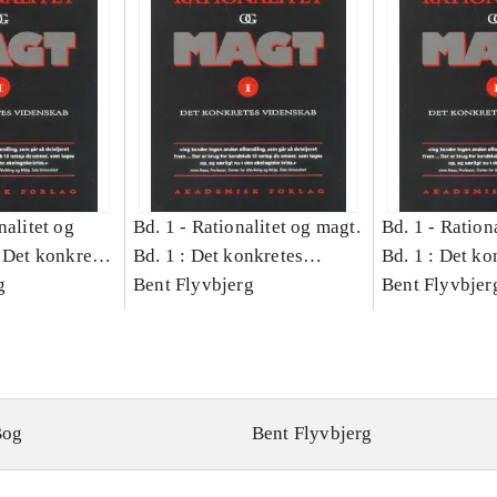
nalitet og
Bd. 1 -
Rationalitet og magt.
Bd. 1 -
Rationa
 Det konkretes
Bd. 1 : Det konkretes
Bd. 1 : Det ko
g
videnskab
Bent Flyvbjerg
videnskab
Bent Flyvbjer
Bog
Bent Flyvbjerg