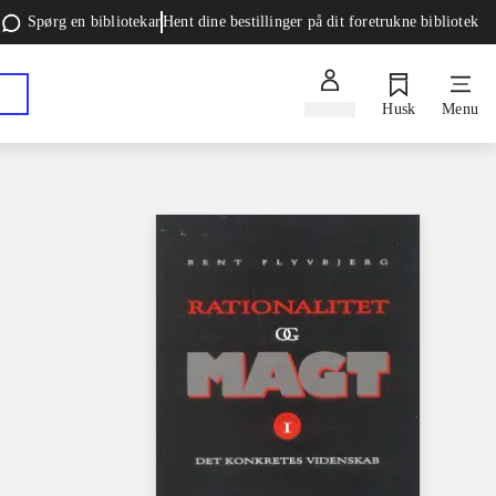
Spørg en bibliotekar
Hent dine bestillinger på dit foretrukne bibliotek
Log ind
Husk
Menu