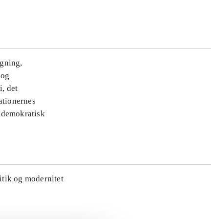
ægning,
 og
i, det
ationernes
e demokratisk
litik og modernitet