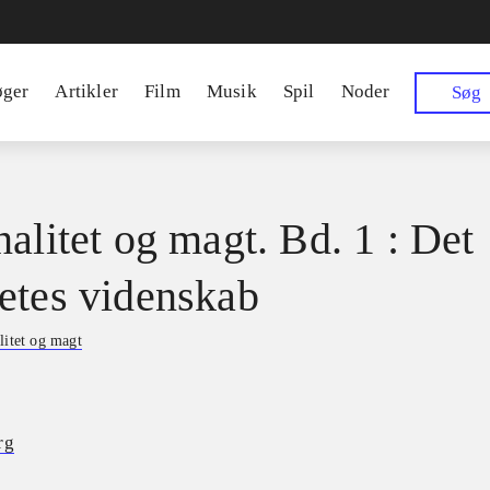
øger
Artikler
Film
Musik
Spil
Noder
Søg
nalitet og magt. Bd. 1 : Det
etes videnskab
litet og magt
rg