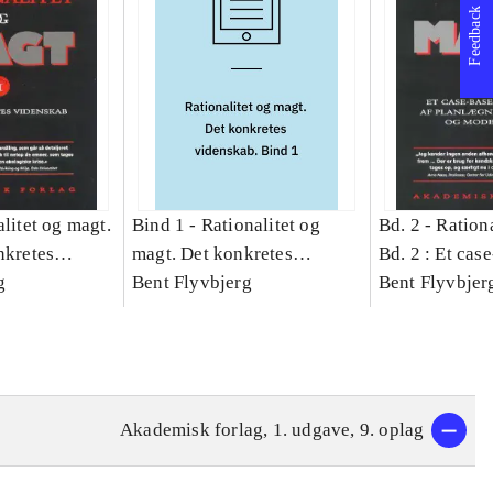
Feedback
litet og magt.
Bind 1 -
Rationalitet og
Bd. 2 -
Rationa
nkretes
magt. Det konkretes
Bd. 2 : Et cas
g
videnskab. Bind 1
Bent Flyvbjerg
studie af plan
Bent Flyvbjer
politik og mod
Akademisk forlag, 1. udgave, 9. oplag