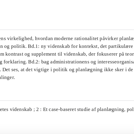
...
ns virkelighed, hvordan moderne rationalitet påvirker planl
n og politik. Bd.1: ny videnskab for kontekst, det partikulære
om kontrast og supplement til videnskab, der fokuserer på teor
g forklaring. Bd.2: bag administrationens og interesseorganis
 Det ses, at det vigtige i politik og planlægning ikke sker i d
linger.
etes videnskab ; 2 : Et case-baseret studie af planlægning, po