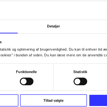
Artiklerne i
handler ofte om
lorem ipsum dolor sit amet ...
Tidsskrift
Detaljer
s
atistik og optimering af brugervenlighed. Du kan til enhver tid æn
ookies” i bunden af siden. Du kan læse mere om de anvendte co
Funktionelle
Statistik
Tillad valgte