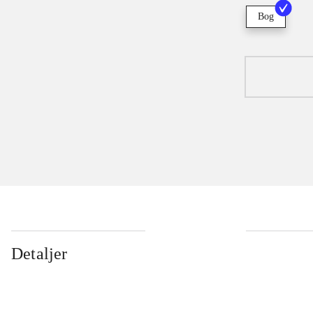
Bog
Detaljer
...
...
...