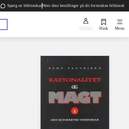
Spørg en bibliotekar
Hent dine bestillinger på dit foretrukne bibliotek
Log ind
Husk
Menu