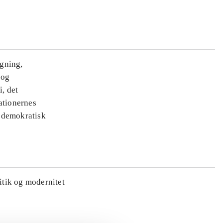
ægning,
 og
i, det
ationernes
e demokratisk
litik og modernitet