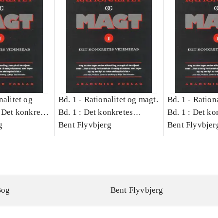
nalitet og
Bd. 1 -
Rationalitet og magt.
Bd. 1 -
Rationa
 Det konkretes
Bd. 1 : Det konkretes
Bd. 1 : Det ko
g
videnskab
Bent Flyvbjerg
videnskab
Bent Flyvbjer
Bog
Bent Flyvbjerg