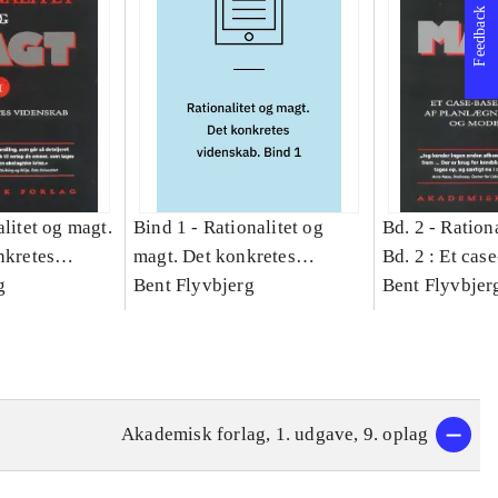
Feedback
litet og magt.
Bind 1 -
Rationalitet og
Bd. 2 -
Rationa
nkretes
magt. Det konkretes
Bd. 2 : Et cas
g
videnskab. Bind 1
Bent Flyvbjerg
studie af plan
Bent Flyvbjer
politik og mod
Akademisk forlag, 1. udgave, 9. oplag