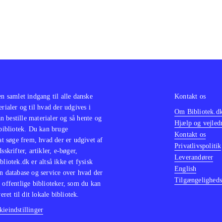
en samlet indgang til alle danske
Kontakt os
erialer og til hvad der udgives i
Om Bibliotek.d
 bestille materialer og så hente og
Hjælp og vejled
 bibliotek. Du kan bruge
Kontakt os
 at søge frem, hvad der er udgivet af
Privatlivspolitik
sskrifter, artikler, e-bøger,
Leverandører
bliotek.dk er altså ikke et fysisk
English
n database og service over hvad der
Tilgængeligheds
 offentlige biblioteker, som du kan
eret til dit lokale bibliotek.
ieindstillinger