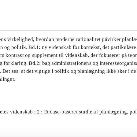
...
ns virkelighed, hvordan moderne rationalitet påvirker planl
n og politik. Bd.1: ny videnskab for kontekst, det partikulære
om kontrast og supplement til videnskab, der fokuserer på teor
g forklaring. Bd.2: bag administrationens og interesseorganis
 Det ses, at det vigtige i politik og planlægning ikke sker i d
linger.
etes videnskab ; 2 : Et case-baseret studie af planlægning, po