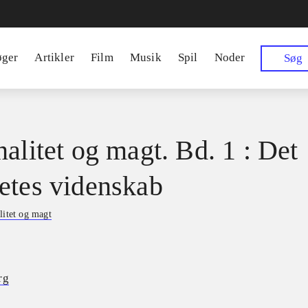
øger
Artikler
Film
Musik
Spil
Noder
Søg
nalitet og magt. Bd. 1 : Det
etes videnskab
litet og magt
rg