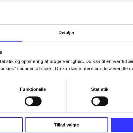
Artiklerne i
handler ofte om
lorem ipsum dolor sit amet ...
Tidsskrift
Detaljer
s
atistik og optimering af brugervenlighed. Du kan til enhver tid æn
ookies” i bunden af siden. Du kan læse mere om de anvendte co
Funktionelle
Statistik
Tillad valgte