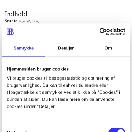
Indhold
Seneste udgave, bog
1 : Det konkretes videnskab ; 2 : Et case-baseret studie
af planlægning, politik og modernitet
Samtykke
Detaljer
Om
Hjemmesiden bruger cookies
Tidsskrift
Vi bruger cookies til besøgsstatistik og optimering af
brugervenlighed. Du kan til enhver tid ændre eller
Artiklen er en del af
tilbagetrække dit samtykke ved at klikke på ”Cookies” i
bunden af siden. Du kan læse mere om de anvendte
lorem ipsum dolor sit amet ...
cookies under ”Detaljer”.
Tidsskrift
Artiklerne i
handler ofte om
Samtykkevalg