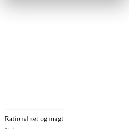
...
...
...
...
...
Rationalitet og magt