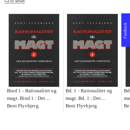
Gå til serien
Feedback
Bind 1 -
Rationalitet og
Bd. 1 -
Rationalitet og
Bd
magt. Bind 1 : Det
magt. Bd. 1 : Det
ma
konkretes videnskab
Bent Flyvbjerg
konkretes videnskab
Bent Flyvbjerg
ko
Be