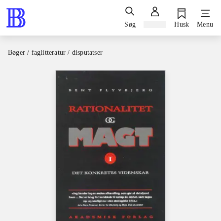
Søg
Log ind
Husk
Menu
Bøger / faglitteratur / disputatser