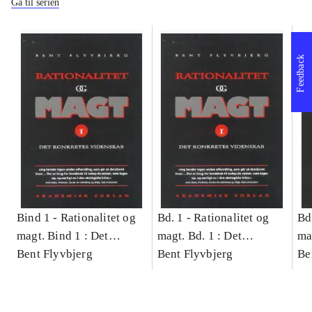
Gå til serien
Feedback
Bind 1 -
Rationalitet og
Bd. 1 -
Rationalitet og
Bd
magt. Bind 1 : Det
magt. Bd. 1 : Det
ma
konkretes videnskab
Bent Flyvbjerg
konkretes videnskab
Bent Flyvbjerg
ko
Be