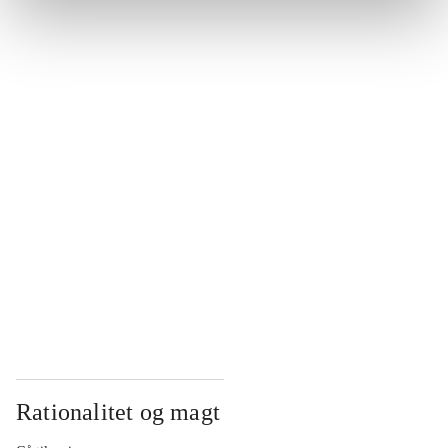
...
...
...
...
...
Rationalitet og magt