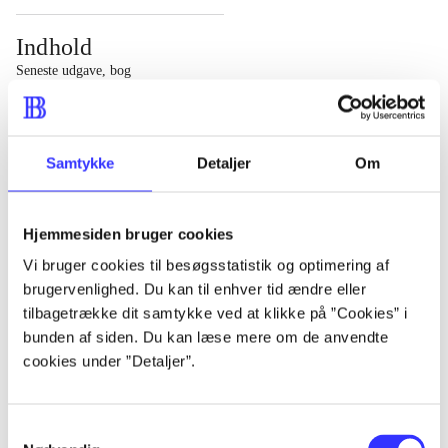
Indhold
Seneste udgave, bog
1 : Det konkretes videnskab ; 2 : Et case-baseret studie
af planlægning, politik og modernitet
Samtykke
Detaljer
Om
Hjemmesiden bruger cookies
Tidsskrift
Vi bruger cookies til besøgsstatistik og optimering af
brugervenlighed. Du kan til enhver tid ændre eller
Artiklen er en del af
tilbagetrække dit samtykke ved at klikke på ”Cookies” i
bunden af siden. Du kan læse mere om de anvendte
lorem ipsum dolor sit amet ...
cookies under ”Detaljer”.
Tidsskrift
Artiklerne i
handler ofte om
Samtykkevalg