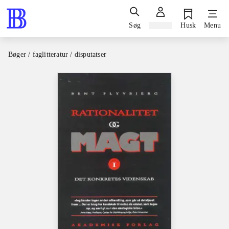
Søg
Log ind
Husk
Menu
Bøger / faglitteratur / disputatser