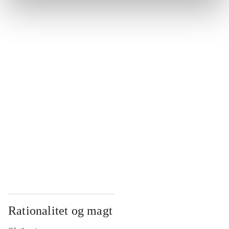
...
...
...
...
...
Rationalitet og magt