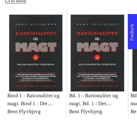
Gå til serien
Feedback
Bind 1 -
Rationalitet og
Bd. 1 -
Rationalitet og
Bd
magt. Bind 1 : Det
magt. Bd. 1 : Det
ma
konkretes videnskab
Bent Flyvbjerg
konkretes videnskab
Bent Flyvbjerg
ko
Be