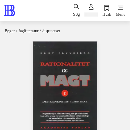
Søg
Log ind
Husk
Menu
Bøger / faglitteratur / disputatser