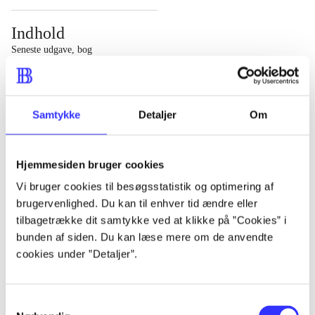
Indhold
Seneste udgave, bog
1 : Det konkretes videnskab ; 2 : Et case-baseret studie
af planlægning, politik og modernitet
Samtykke
Detaljer
Om
Hjemmesiden bruger cookies
Tidsskrift
Vi bruger cookies til besøgsstatistik og optimering af
brugervenlighed. Du kan til enhver tid ændre eller
Artiklen er en del af
tilbagetrække dit samtykke ved at klikke på ”Cookies” i
bunden af siden. Du kan læse mere om de anvendte
lorem ipsum dolor sit amet ...
cookies under ”Detaljer”.
Tidsskrift
Artiklerne i
handler ofte om
Samtykkevalg