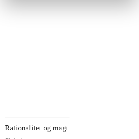
...
...
...
...
...
Rationalitet og magt