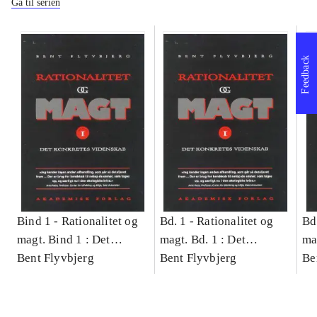
Gå til serien
Feedback
Bind 1 -
Rationalitet og
Bd. 1 -
Rationalitet og
Bd
magt. Bind 1 : Det
magt. Bd. 1 : Det
ma
konkretes videnskab
Bent Flyvbjerg
konkretes videnskab
Bent Flyvbjerg
ko
Be