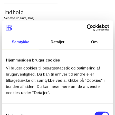
Indhold
Seneste udgave, bog
1 : Det konkretes videnskab ; 2 : Et case-baseret studie
af planlægning, politik og modernitet
Samtykke
Detaljer
Om
Hjemmesiden bruger cookies
Tidsskrift
Vi bruger cookies til besøgsstatistik og optimering af
brugervenlighed. Du kan til enhver tid ændre eller
Artiklen er en del af
tilbagetrække dit samtykke ved at klikke på ”Cookies” i
bunden af siden. Du kan læse mere om de anvendte
lorem ipsum dolor sit amet ...
cookies under ”Detaljer”.
Tidsskrift
Artiklerne i
handler ofte om
Samtykkevalg