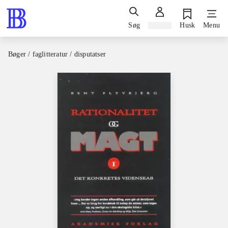
Søg
Log ind
Husk
Menu
Bøger / faglitteratur / disputatser