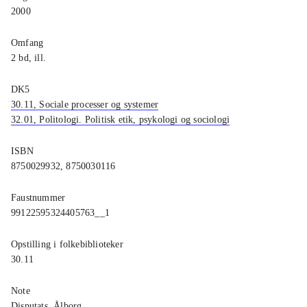
2000
Omfang
2 bd, ill.
DK5
30.11, Sociale processer og systemer
32.01, Politologi. Politisk etik, psykologi og sociologi
ISBN
8750029932, 8750030116
Faustnummer
99122595324405763__1
Opstilling i folkebiblioteker
30.11
Note
Disputats, Ålborg