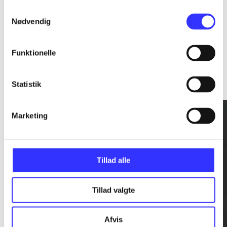
Samtykkevalg
Nødvendig
Funktionelle
Rationalitet og magt
Gå til serien
Statistik
Marketing
Tillad alle
Tillad valgte
Afvis