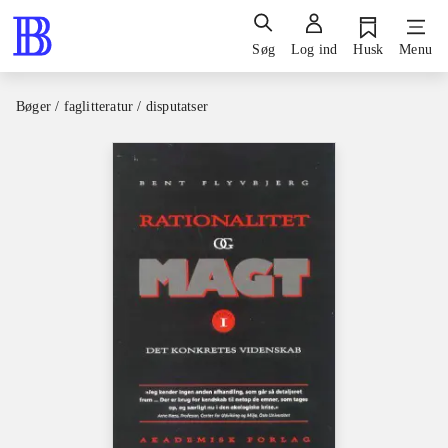
Søg
Log ind
Husk
Menu
Bøger / faglitteratur / disputatser