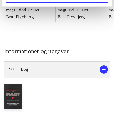
Bind 1 -
Rationalitet og
Bd. 1 -
Rationalitet og
Bd
magt. Bind 1 : Det
magt. Bd. 1 : Det
ma
konkretes videnskab
Bent Flyvbjerg
konkretes videnskab
Bent Flyvbjerg
ko
Be
Informationer og udgaver
Bog
2000