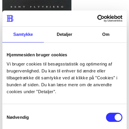
Samtykke
Detaljer
Om
Hjemmesiden bruger cookies
Vi bruger cookies til besøgsstatistik og optimering af
brugervenlighed. Du kan til enhver tid ændre eller
tilbagetrække dit samtykke ved at klikke på ”Cookies” i
bunden af siden. Du kan læse mere om de anvendte
cookies under ”Detaljer”.
Bind 1 -
Rationalitet og magt. Bind 1 : Det konkretes videnskab
Samtykkevalg
Bent Flyvbjerg
Nødvendig