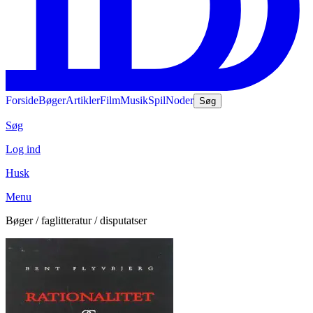
Forside
Bøger
Artikler
Film
Musik
Spil
Noder
Søg
Søg
Log ind
Husk
Menu
Bøger / faglitteratur / disputatser