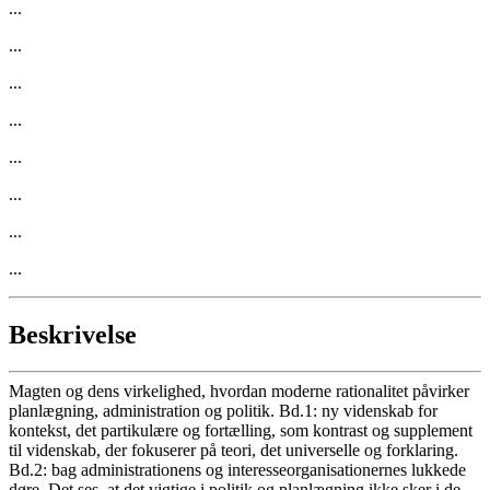
...
...
...
...
...
...
...
...
Beskrivelse
Magten og dens virkelighed, hvordan moderne rationalitet påvirker
planlægning, administration og politik. Bd.1: ny videnskab for
kontekst, det partikulære og fortælling, som kontrast og supplement
til videnskab, der fokuserer på teori, det universelle og forklaring.
Bd.2: bag administrationens og interesseorganisationernes lukkede
døre. Det ses, at det vigtige i politik og planlægning ikke sker i de