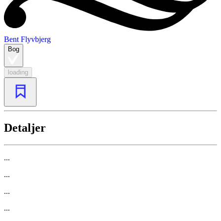
Bent Flyvbjerg
Bog
loading
Detaljer
...
...
...
...