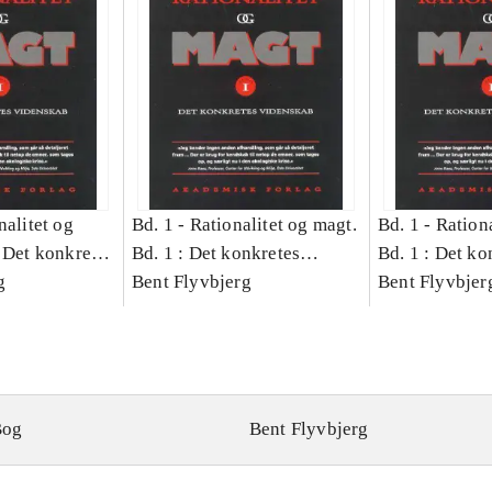
nalitet og
Bd. 1 -
Rationalitet og magt.
Bd. 1 -
Rationa
 Det konkretes
Bd. 1 : Det konkretes
Bd. 1 : Det ko
g
videnskab
Bent Flyvbjerg
videnskab
Bent Flyvbjer
Bog
Bent Flyvbjerg