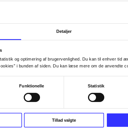
Artiklerne i
handler ofte om
lorem ipsum dolor sit amet ...
Tidsskrift
Detaljer
s
atistik og optimering af brugervenlighed. Du kan til enhver tid æn
ookies” i bunden af siden. Du kan læse mere om de anvendte co
Funktionelle
Statistik
Tillad valgte