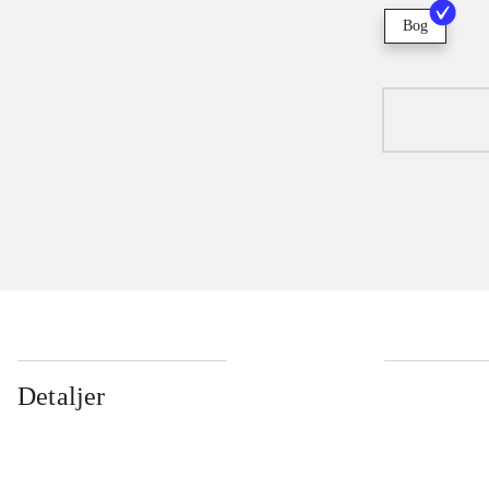
Bog
Detaljer
...
...
...