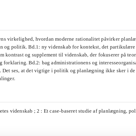
...
ns virkelighed, hvordan moderne rationalitet påvirker planl
n og politik. Bd.1: ny videnskab for kontekst, det partikulære
om kontrast og supplement til videnskab, der fokuserer på teor
g forklaring. Bd.2: bag administrationens og interesseorganis
 Det ses, at det vigtige i politik og planlægning ikke sker i d
linger.
etes videnskab ; 2 : Et case-baseret studie af planlægning, po