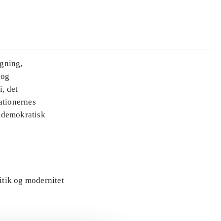
ægning,
 og
i, det
ationernes
e demokratisk
litik og modernitet