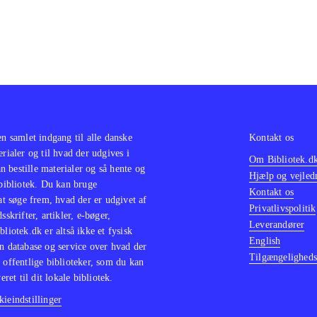
en samlet indgang til alle danske
Kontakt os
erialer og til hvad der udgives i
Om Bibliotek.d
 bestille materialer og så hente og
Hjælp og vejled
 bibliotek. Du kan bruge
Kontakt os
 at søge frem, hvad der er udgivet af
Privatlivspolitik
sskrifter, artikler, e-bøger,
Leverandører
bliotek.dk er altså ikke et fysisk
English
n database og service over hvad der
Tilgængeligheds
 offentlige biblioteker, som du kan
eret til dit lokale bibliotek.
ieindstillinger