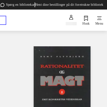
Spørg en bibliotekar
Hent dine bestillinger på dit foretrukne bibliotek
Log ind
Husk
Menu