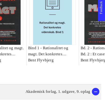
Feedback
litet og magt.
Bind 1 -
Rationalitet og
Bd. 2 -
Rationa
nkretes
magt. Det konkretes
Bd. 2 : Et cas
g
videnskab. Bind 1
Bent Flyvbjerg
studie af plan
Bent Flyvbjer
politik og mod
Akademisk forlag, 1. udgave, 9. oplag