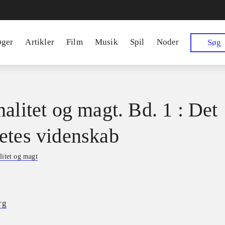
øger
Artikler
Film
Musik
Spil
Noder
Søg
nalitet og magt. Bd. 1 : Det
etes videnskab
litet og magt
rg