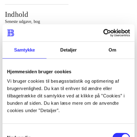
Indhold
Seneste udgave, bog
1 : Det konkretes videnskab ; 2 : Et case-baseret studie
af planlægning, politik og modernitet
Samtykke
Detaljer
Om
Hjemmesiden bruger cookies
Tidsskrift
Vi bruger cookies til besøgsstatistik og optimering af
brugervenlighed. Du kan til enhver tid ændre eller
Artiklen er en del af
tilbagetrække dit samtykke ved at klikke på ”Cookies” i
bunden af siden. Du kan læse mere om de anvendte
lorem ipsum dolor sit amet ...
cookies under ”Detaljer”.
Tidsskrift
Artiklerne i
handler ofte om
Samtykkevalg