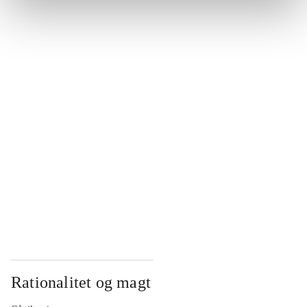
...
...
...
...
...
Rationalitet og magt