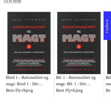
Gå til serien
Feedback
Bind 1 -
Rationalitet og
Bd. 1 -
Rationalitet og
Bd
magt. Bind 1 : Det
magt. Bd. 1 : Det
ma
konkretes videnskab
Bent Flyvbjerg
konkretes videnskab
Bent Flyvbjerg
ko
Be