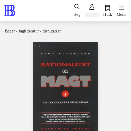
Søg
Log ind
Husk
Menu
Bøger / faglitteratur / disputatser