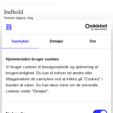
Indhold
Seneste udgave, bog
1 : Det konkretes videnskab ; 2 : Et case-baseret studie
af planlægning, politik og modernitet
Samtykke
Detaljer
Om
Hjemmesiden bruger cookies
Tidsskrift
Vi bruger cookies til besøgsstatistik og optimering af
brugervenlighed. Du kan til enhver tid ændre eller
Artiklen er en del af
tilbagetrække dit samtykke ved at klikke på ”Cookies” i
bunden af siden. Du kan læse mere om de anvendte
lorem ipsum dolor sit amet ...
cookies under ”Detaljer”.
Tidsskrift
Artiklerne i
handler ofte om
Samtykkevalg