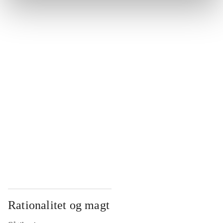
...
...
...
...
...
Rationalitet og magt