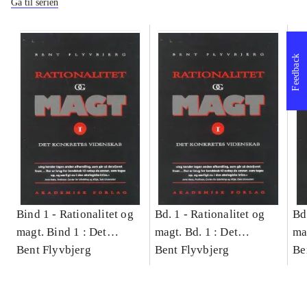
Gå til serien
Feedback
Bind 1 -
Rationalitet og
Bd. 1 -
Rationalitet og
Bd
magt. Bind 1 : Det
magt. Bd. 1 : Det
ma
konkretes videnskab
Bent Flyvbjerg
konkretes videnskab
Bent Flyvbjerg
ko
Be