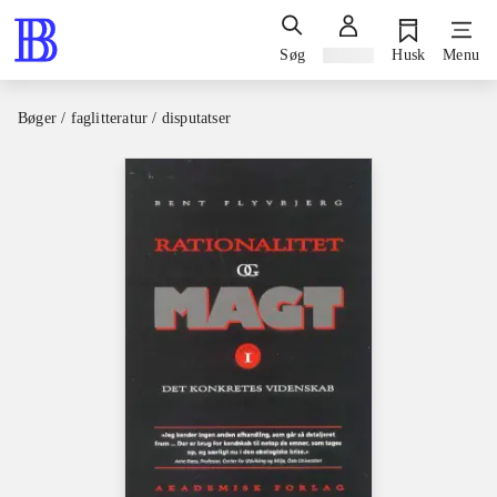
Søg
Log ind
Husk
Menu
Bøger / faglitteratur / disputatser