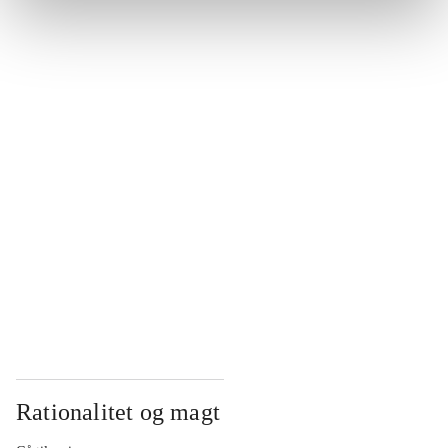
...
...
...
...
...
Rationalitet og magt