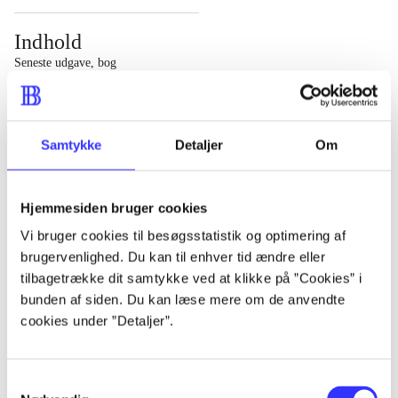
Indhold
Seneste udgave, bog
1 : Det konkretes videnskab ; 2 : Et case-baseret studie
af planlægning, politik og modernitet
Samtykke
Detaljer
Om
Hjemmesiden bruger cookies
Tidsskrift
Vi bruger cookies til besøgsstatistik og optimering af
brugervenlighed. Du kan til enhver tid ændre eller
Artiklen er en del af
tilbagetrække dit samtykke ved at klikke på ”Cookies” i
bunden af siden. Du kan læse mere om de anvendte
lorem ipsum dolor sit amet ...
cookies under ”Detaljer”.
Tidsskrift
Artiklerne i
handler ofte om
Samtykkevalg