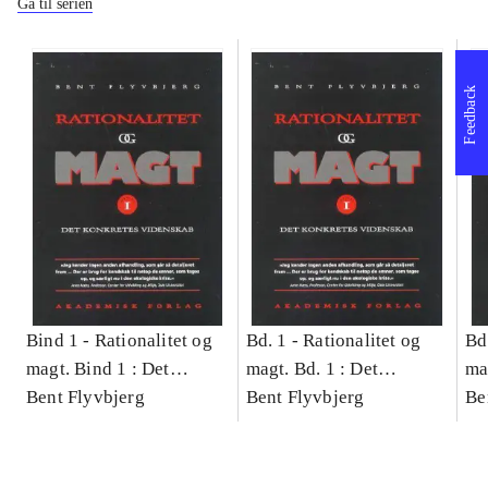
Gå til serien
Feedback
Bind 1 -
Rationalitet og
Bd. 1 -
Rationalitet og
Bd
magt. Bind 1 : Det
magt. Bd. 1 : Det
ma
konkretes videnskab
Bent Flyvbjerg
konkretes videnskab
Bent Flyvbjerg
ko
Be