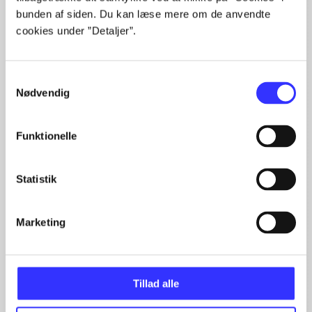
bunden af siden. Du kan læse mere om de anvendte
Artiklerne i
handler ofte om
cookies under ”Detaljer”.
Samtykkevalg
Nødvendig
Artikler med samme emner
Funktionelle
Fra
Statistik
Marketing
Tillad alle
Artikler
Alle registrerede artikler fordelt på udgivelser