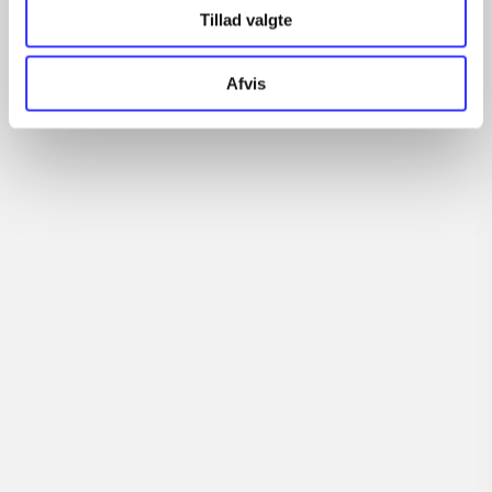
Tillad valgte
...
...
Afvis
...
...
...
Rationalitet og magt
Gå til serien