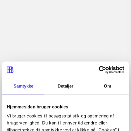
demokratisk valgte forsamlinger.
Indhold
Seneste udgave, bog
1 : Det konkretes videnskab ; 2 : Et case-baseret studie
af planlægning, politik og modernitet
Samtykke
Detaljer
Om
Tidsskrift
Hjemmesiden bruger cookies
Artiklen er en del af
Vi bruger cookies til besøgsstatistik og optimering af
brugervenlighed. Du kan til enhver tid ændre eller
lorem ipsum dolor sit amet ...
tilbagetrække dit samtykke ved at klikke på ”Cookies” i
Tidsskrift