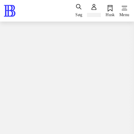
Søg
Log ind
Husk
Menu
Bøger / faglitteratur / disputatser