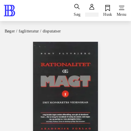
Søg
Log ind
Husk
Menu
Bøger / faglitteratur / disputatser