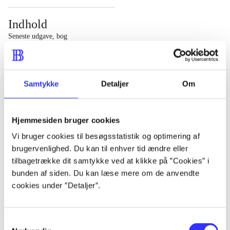
Indhold
Seneste udgave, bog
1 : Det konkretes videnskab ; 2 : Et case-baseret studie
af planlægning, politik og modernitet
Samtykke
Detaljer
Om
Hjemmesiden bruger cookies
Tidsskrift
Vi bruger cookies til besøgsstatistik og optimering af
brugervenlighed. Du kan til enhver tid ændre eller
Artiklen er en del af
tilbagetrække dit samtykke ved at klikke på ”Cookies” i
bunden af siden. Du kan læse mere om de anvendte
lorem ipsum dolor sit amet ...
cookies under ”Detaljer”.
Tidsskrift
Artiklerne i
handler ofte om
Samtykkevalg