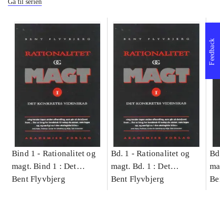
Gå til serien
Feedback
Bind 1 -
Rationalitet og
Bd. 1 -
Rationalitet og
Bd
magt. Bind 1 : Det
magt. Bd. 1 : Det
ma
konkretes videnskab
Bent Flyvbjerg
konkretes videnskab
Bent Flyvbjerg
ko
Be