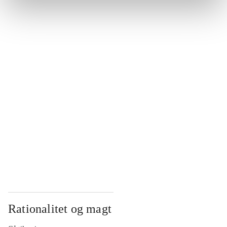
...
...
...
...
...
Rationalitet og magt