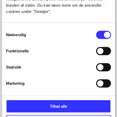
bunden af siden. Du kan læse mere om de anvendte
Artiklerne i
handler ofte om
cookies under ”Detaljer”.
Samtykkevalg
Nødvendig
Artikler med samme emner
Funktionelle
Fra
Statistik
Marketing
Tillad alle
Artikler
Alle registrerede artikler fordelt på udgivelser