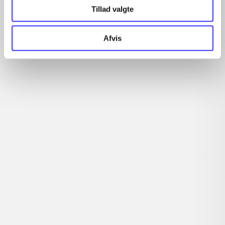
Tillad valgte
...
...
Afvis
...
...
...
Rationalitet og magt
Gå til serien