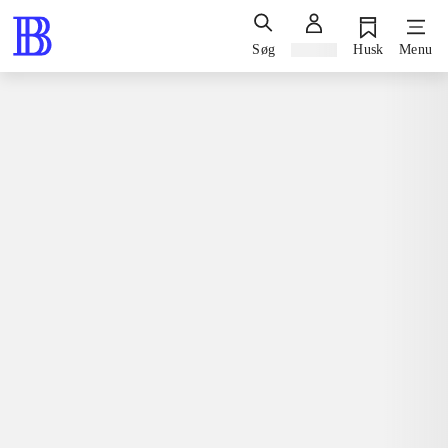
Søg
Log ind
Husk
Menu
Bøger / faglitteratur / disputatser