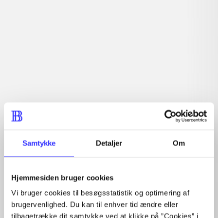
demokratisk valgte forsamlinger.
Indhold
Seneste udgave, bog
1 : Det konkretes videnskab ; 2 : Et case-baseret studie
af planlægning, politik og modernitet
Samtykke
Detaljer
Om
Tidsskrift
Hjemmesiden bruger cookies
Artiklen er en del af
Vi bruger cookies til besøgsstatistik og optimering af
brugervenlighed. Du kan til enhver tid ændre eller
lorem ipsum dolor sit amet ...
tilbagetrække dit samtykke ved at klikke på ”Cookies” i
Tidsskrift