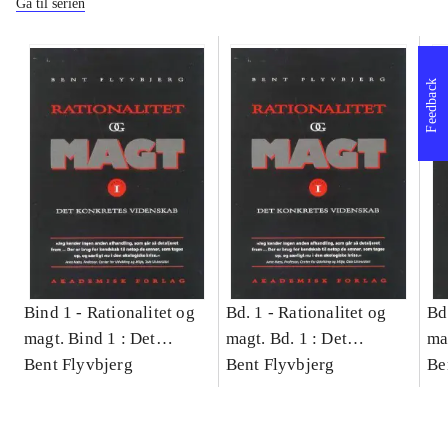
Gå til serien
Feedback
Bind 1 -
Rationalitet og
Bd. 1 -
Rationalitet og
Bd
magt. Bind 1 : Det
magt. Bd. 1 : Det
ma
konkretes videnskab
Bent Flyvbjerg
konkretes videnskab
Bent Flyvbjerg
ko
Be