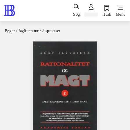
Søg
Log ind
Husk
Menu
Bøger / faglitteratur / disputatser