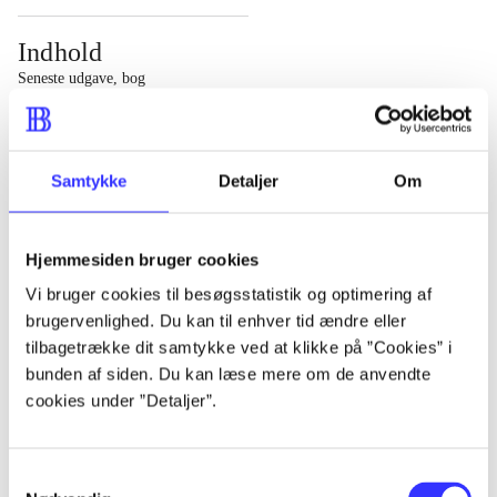
Indhold
Seneste udgave, bog
1 : Det konkretes videnskab ; 2 : Et case-baseret studie
af planlægning, politik og modernitet
Samtykke
Detaljer
Om
Hjemmesiden bruger cookies
Tidsskrift
Vi bruger cookies til besøgsstatistik og optimering af
brugervenlighed. Du kan til enhver tid ændre eller
Artiklen er en del af
tilbagetrække dit samtykke ved at klikke på ”Cookies” i
bunden af siden. Du kan læse mere om de anvendte
lorem ipsum dolor sit amet ...
cookies under ”Detaljer”.
Tidsskrift
Artiklerne i
handler ofte om
Samtykkevalg