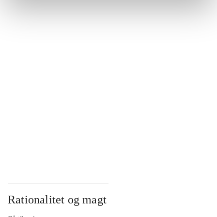
...
...
...
...
...
Rationalitet og magt