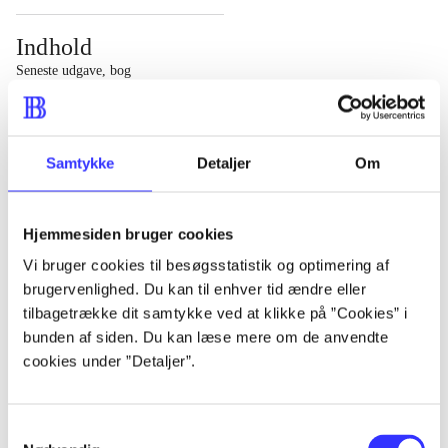
Indhold
Seneste udgave, bog
1 : Det konkretes videnskab ; 2 : Et case-baseret studie
af planlægning, politik og modernitet
Samtykke
Detaljer
Om
Hjemmesiden bruger cookies
Tidsskrift
Vi bruger cookies til besøgsstatistik og optimering af
brugervenlighed. Du kan til enhver tid ændre eller
Artiklen er en del af
tilbagetrække dit samtykke ved at klikke på ”Cookies” i
bunden af siden. Du kan læse mere om de anvendte
lorem ipsum dolor sit amet ...
cookies under ”Detaljer”.
Tidsskrift
Artiklerne i
handler ofte om
Samtykkevalg