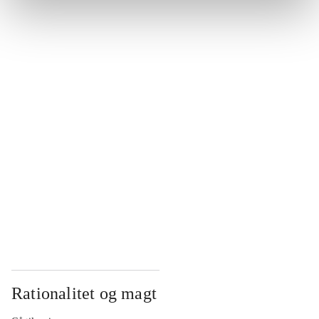
...
...
...
...
...
Rationalitet og magt