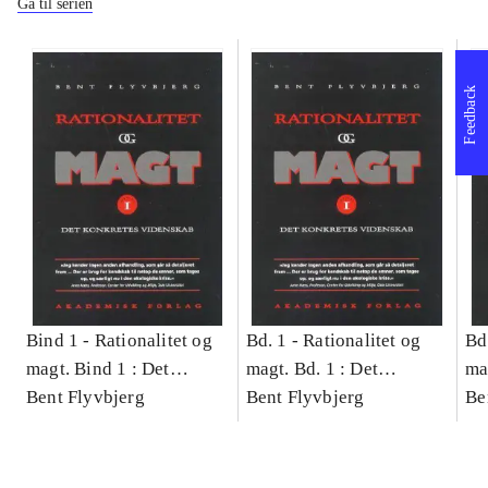
Gå til serien
Feedback
Bind 1 -
Rationalitet og
Bd. 1 -
Rationalitet og
Bd
magt. Bind 1 : Det
magt. Bd. 1 : Det
ma
konkretes videnskab
Bent Flyvbjerg
konkretes videnskab
Bent Flyvbjerg
ko
Be