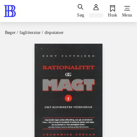
Søg
Log ind
Husk
Menu
Bøger / faglitteratur / disputatser