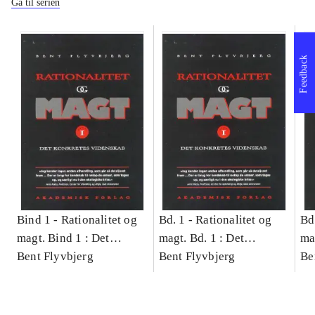
Gå til serien
Feedback
Bind 1 -
Rationalitet og
Bd. 1 -
Rationalitet og
Bd
magt. Bind 1 : Det
magt. Bd. 1 : Det
ma
konkretes videnskab
Bent Flyvbjerg
konkretes videnskab
Bent Flyvbjerg
ko
Be