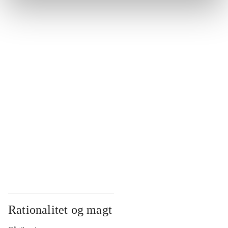
...
...
...
...
...
Rationalitet og magt