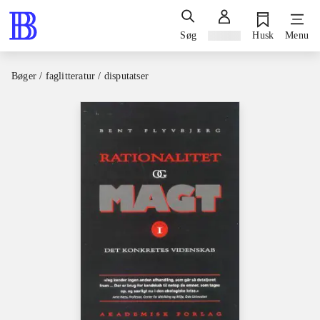
Søg
Log ind
Husk
Menu
Bøger / faglitteratur / disputatser