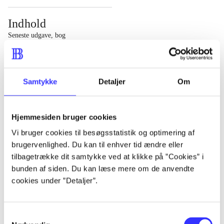
Indhold
Seneste udgave, bog
1 : Det konkretes videnskab ; 2 : Et case-baseret studie
af planlægning, politik og modernitet
Samtykke
Detaljer
Om
Hjemmesiden bruger cookies
Tidsskrift
Vi bruger cookies til besøgsstatistik og optimering af
brugervenlighed. Du kan til enhver tid ændre eller
Artiklen er en del af
tilbagetrække dit samtykke ved at klikke på ”Cookies” i
bunden af siden. Du kan læse mere om de anvendte
lorem ipsum dolor sit amet ...
cookies under ”Detaljer”.
Tidsskrift
Artiklerne i
handler ofte om
Samtykkevalg