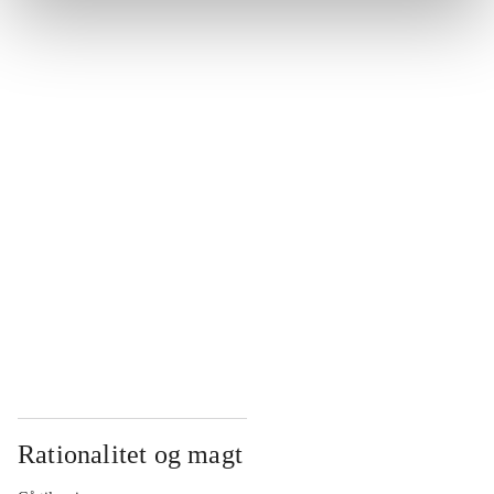
...
...
...
...
...
Rationalitet og magt