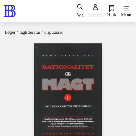
Søg
Log ind
Husk
Menu
Bøger / faglitteratur / disputatser