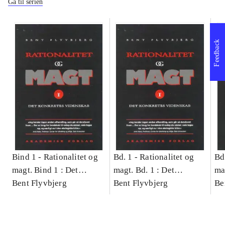
Gå til serien
Feedback
Bind 1 -
Rationalitet og
Bd. 1 -
Rationalitet og
Bd
magt. Bind 1 : Det
magt. Bd. 1 : Det
ma
konkretes videnskab
Bent Flyvbjerg
konkretes videnskab
Bent Flyvbjerg
ko
Be