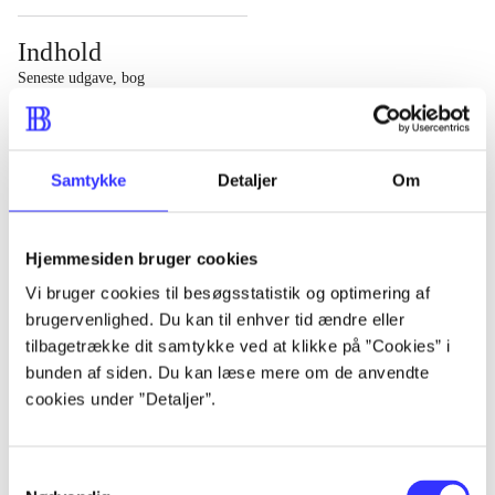
Indhold
Seneste udgave, bog
1 : Det konkretes videnskab ; 2 : Et case-baseret studie
af planlægning, politik og modernitet
Samtykke
Detaljer
Om
Hjemmesiden bruger cookies
Tidsskrift
Vi bruger cookies til besøgsstatistik og optimering af
brugervenlighed. Du kan til enhver tid ændre eller
Artiklen er en del af
tilbagetrække dit samtykke ved at klikke på ”Cookies” i
bunden af siden. Du kan læse mere om de anvendte
lorem ipsum dolor sit amet ...
cookies under ”Detaljer”.
Tidsskrift
Artiklerne i
handler ofte om
Samtykkevalg