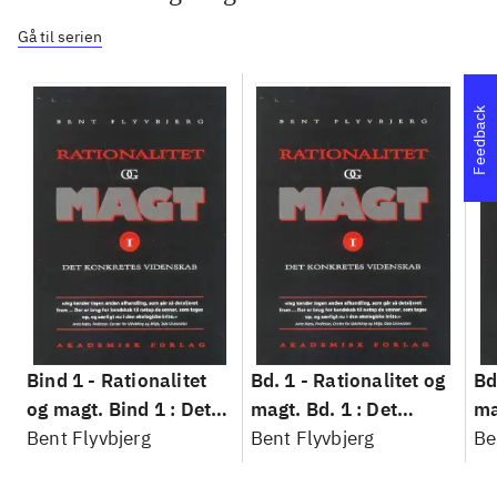
Gå til serien
Feedback
Bind 1 -
Rationalitet
Bd. 1 -
Rationalitet og
Bd
og magt. Bind 1 : Det
magt. Bd. 1 : Det
ma
konkretes videnskab
Bent Flyvbjerg
konkretes videnskab
Bent Flyvbjerg
ko
Be