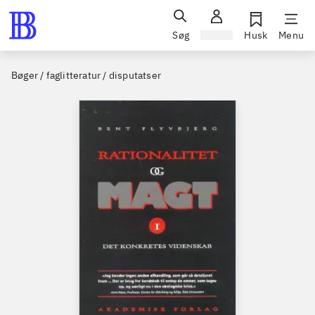
Søg
Log ind
Husk
Menu
Bøger / faglitteratur / disputatser