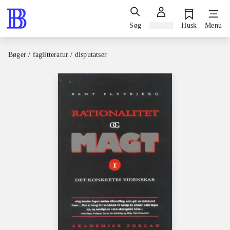
Søg
Log ind
Husk
Menu
Bøger / faglitteratur / disputatser