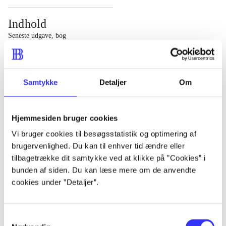
Indhold
Seneste udgave, bog
1 : Det konkretes videnskab ; 2 : Et case-baseret studie
af planlægning, politik og modernitet
Samtykke
Detaljer
Om
Hjemmesiden bruger cookies
Tidsskrift
Vi bruger cookies til besøgsstatistik og optimering af
brugervenlighed. Du kan til enhver tid ændre eller
Artiklen er en del af
tilbagetrække dit samtykke ved at klikke på ”Cookies” i
bunden af siden. Du kan læse mere om de anvendte
lorem ipsum dolor sit amet ...
cookies under ”Detaljer”.
Tidsskrift
Artiklerne i
handler ofte om
Samtykkevalg