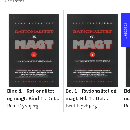
Gå til serien
Feedback
Bind 1 -
Rationalitet
Bd. 1 -
Rationalitet og
Bd
og magt. Bind 1 : Det
magt. Bd. 1 : Det
ma
konkretes videnskab
konkretes videnskab
ko
Bent Flyvbjerg
Bent Flyvbjerg
Be