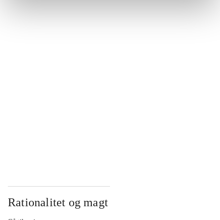
...
...
...
...
...
Rationalitet og magt