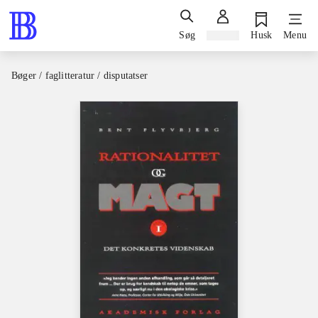
Søg
Log ind
Husk
Menu
Bøger / faglitteratur / disputatser