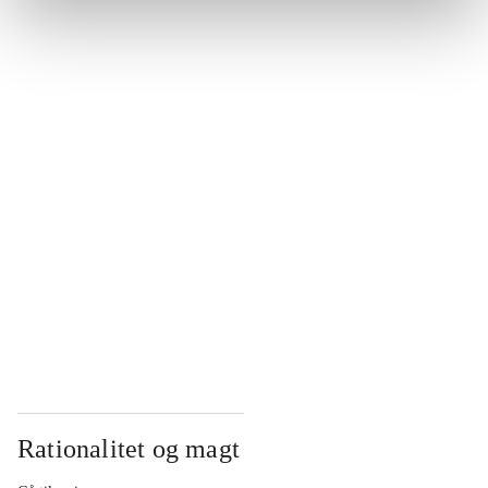
...
...
...
...
...
Rationalitet og magt