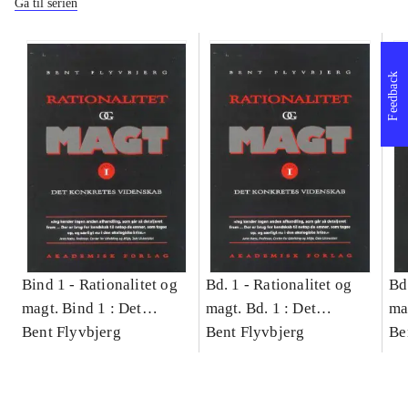
Gå til serien
Feedback
Bind 1 -
Rationalitet og
Bd. 1 -
Rationalitet og
Bd
magt. Bind 1 : Det
magt. Bd. 1 : Det
ma
konkretes videnskab
Bent Flyvbjerg
konkretes videnskab
Bent Flyvbjerg
ko
Be