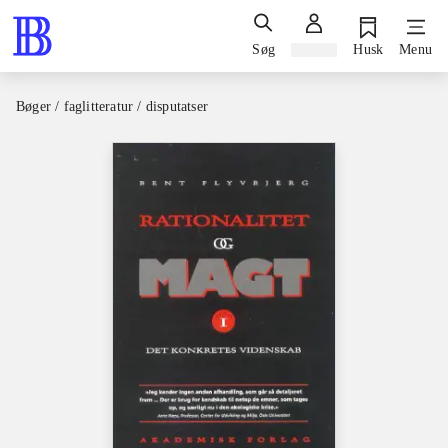
Søg
Log ind
Husk
Menu
Bøger / faglitteratur / disputatser