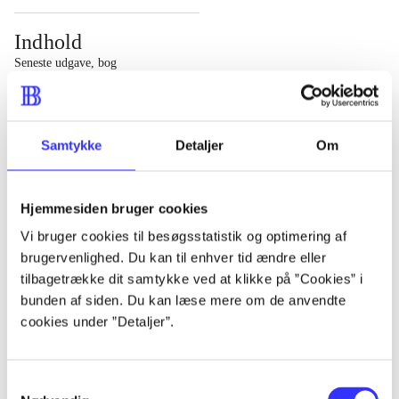
Indhold
Seneste udgave, bog
1 : Det konkretes videnskab ; 2 : Et case-baseret studie
af planlægning, politik og modernitet
Samtykke
Detaljer
Om
Hjemmesiden bruger cookies
Tidsskrift
Vi bruger cookies til besøgsstatistik og optimering af
brugervenlighed. Du kan til enhver tid ændre eller
Artiklen er en del af
tilbagetrække dit samtykke ved at klikke på ”Cookies” i
bunden af siden. Du kan læse mere om de anvendte
lorem ipsum dolor sit amet ...
cookies under ”Detaljer”.
Tidsskrift
Artiklerne i
handler ofte om
Samtykkevalg