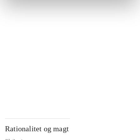
...
...
...
...
...
Rationalitet og magt