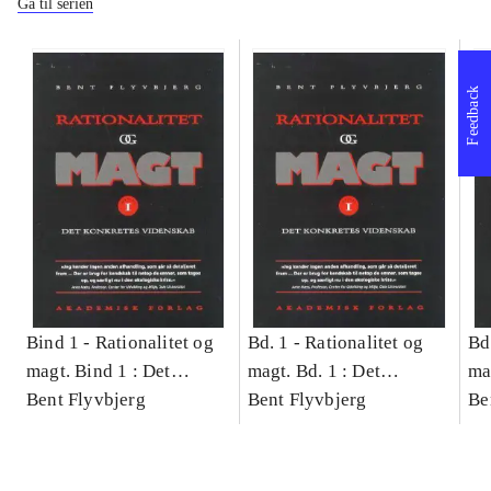
Gå til serien
Feedback
Bind 1 -
Rationalitet og
Bd. 1 -
Rationalitet og
Bd
magt. Bind 1 : Det
magt. Bd. 1 : Det
ma
konkretes videnskab
Bent Flyvbjerg
konkretes videnskab
Bent Flyvbjerg
ko
Be